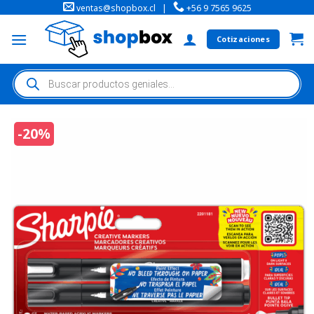
ventas@shopbox.cl
|
+56 9 7565 9625
Cotizaciones
-20%