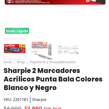
Envío rápido
Inicio
/
Shop
/
Papelería y Encuadernación
Sharpie 2 Marcadores
Acrílicos Punta Bala Colores
Blanco y Negro
SKU: 2201181
Sharpie
4.990
3.990
$
$
IVA Incl.