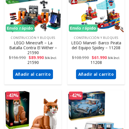
Envío rápido
Envío rápido
CONSTRUCCIÓN Y BLOQUES
CONSTRUCCIÓN Y BLOQUES
LEGO Minecraft – La
LEGO Marvel- Barco Pirata
Batalla Contra El Wither –
del Equipo Spidey – 11208
21590
$
156.990
$
89.990
$
108.990
$
61.990
IVA Incl.
IVA Incl.
21590
11208
Añadir al carrito
Añadir al carrito
-43%
-42%