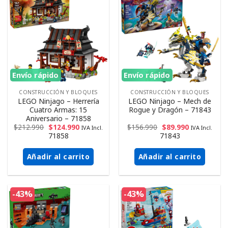
Envío rápido
Envío rápido
CONSTRUCCIÓN Y BLOQUES
CONSTRUCCIÓN Y BLOQUES
LEGO Ninjago – Herrería
LEGO Ninjago – Mech de
Cuatro Armas: 15
Rogue y Dragón – 71843
Aniversario – 71858
$
212.990
$
124.990
$
156.990
$
89.990
IVA Incl.
IVA Incl.
71858
71843
Añadir al carrito
Añadir al carrito
-43%
-43%