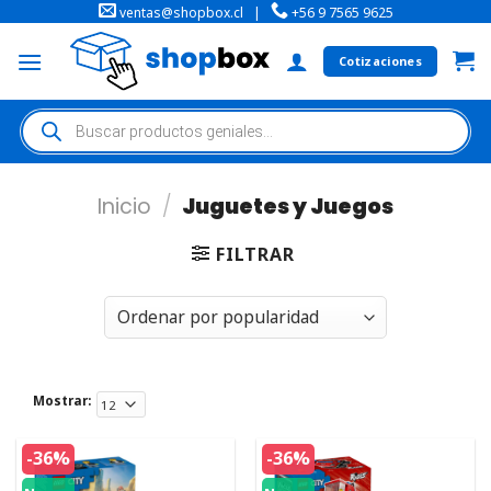
ventas@shopbox.cl
|
+56 9 7565 9625
Cotizaciones
Inicio
/
Juguetes y Juegos
FILTRAR
Mostrar:
-36%
-36%