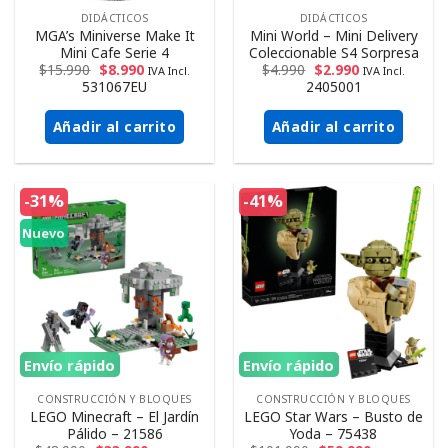
DIDÁCTICOS
DIDÁCTICOS
MGA’s Miniverse Make It
Mini World – Mini Delivery
Mini Cafe Serie 4
Coleccionable S4 Sorpresa
$
15.990
$
8.990
$
4.990
$
2.990
IVA Incl.
IVA Incl.
531067EU
2405001
Añadir al carrito
Añadir al carrito
-31%
-41%
Nuevo
Envío rápido
Envío rápido
CONSTRUCCIÓN Y BLOQUES
CONSTRUCCIÓN Y BLOQUES
LEGO Minecraft – El Jardín
LEGO Star Wars – Busto de
Pálido – 21586
Yoda – 75438