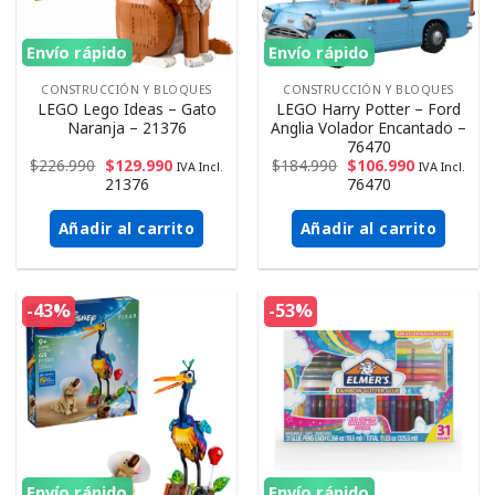
Envío rápido
Envío rápido
CONSTRUCCIÓN Y BLOQUES
CONSTRUCCIÓN Y BLOQUES
LEGO Lego Ideas – Gato
LEGO Harry Potter – Ford
Naranja – 21376
Anglia Volador Encantado –
76470
$
226.990
$
129.990
$
184.990
$
106.990
IVA Incl.
IVA Incl.
21376
76470
Añadir al carrito
Añadir al carrito
-43%
-53%
Envío rápido
Envío rápido