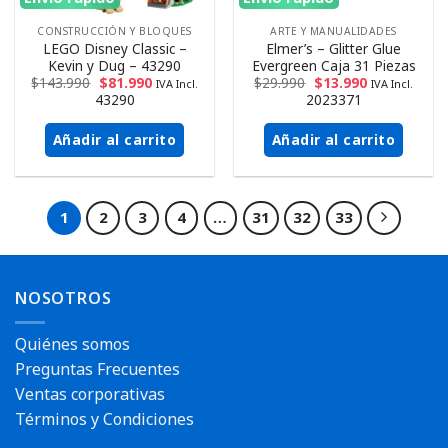
CONSTRUCCIÓN Y BLOQUES
ARTE Y MANUALIDADES
LEGO Disney Classic –
Elmer’s – Glitter Glue
Kevin y Dug – 43290
Evergreen Caja 31 Piezas
$
143.990
$
81.990
$
29.990
$
13.990
IVA Incl.
IVA Incl.
43290
2023371
Añadir al carrito
Añadir al carrito
1
2
3
4
…
31
32
33
NOSOTROS
Quiénes somos
Preguntas Frecuentes
Ventas corporativas
Términos y Condiciones