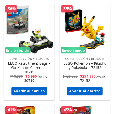
-36%
-39%
Envío rápido
Envío rápido
CONSTRUCCIÓN Y BLOQUES
CONSTRUCCIÓN Y BLOQUES
LEGO Recruitment Bags –
LEGO Pokémon – Pikachu
Go-Kart de Carreras –
y Pokébola – 72152
30719
$
10.990
$
6.990
$
420.990
$
254.990
IVA Incl.
IVA Incl.
30719
72152
Añadir al carrito
Añadir al carrito
-41%
-43%