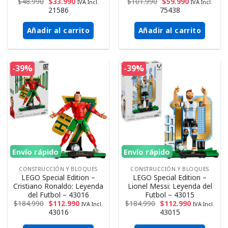
$
48.990
$
33.990
$
101.990
$
59.990
IVA Incl.
IVA Incl.
21586
75438
Añadir al carrito
Añadir al carrito
-39%
-39%
Envío rápido
Envío rápido
CONSTRUCCIÓN Y BLOQUES
CONSTRUCCIÓN Y BLOQUES
LEGO Special Edition –
LEGO Special Edition –
Cristiano Ronaldo: Leyenda
Lionel Messi: Leyenda del
del Futbol – 43016
Futbol – 43015
$
184.990
$
112.990
$
184.990
$
112.990
IVA Incl.
IVA Incl.
43016
43015