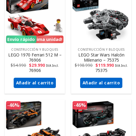
Envío rápido
¡Ultima unidad!
CONSTRUCCIÓN Y BLOQUES
CONSTRUCCIÓN Y BLOQUES
LEGO 1970 Ferrari 512 M –
LEGO Star Wars Halcón
76906
Milenario – 75375
$
54.990
$
29.990
$
198.990
$
119.990
IVA Incl.
IVA Incl.
76906
75375
Añadir al carrito
Añadir al carrito
-46%
-46%