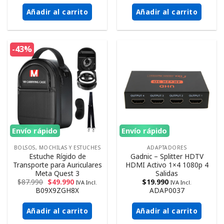
Añadir al carrito
Añadir al carrito
-43%
Envío rápido
Envío rápido
BOLSOS, MOCHILAS Y ESTUCHES
ADAPTADORES
Estuche Rígido de
Gadnic – Splitter HDTV
Transporte para Auriculares
HDMI Activo 1×4 1080p 4
Meta Quest 3
Salidas
$
87.990
$
49.990
$
19.990
IVA Incl.
IVA Incl.
B09X9ZGH8X
ADAP0037
Añadir al carrito
Añadir al carrito