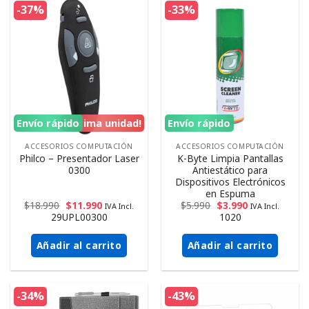
-37%
-33%
Envío rápido
¡Ultima unidad!
Envío rápido
ACCESORIOS COMPUTACIÓN
ACCESORIOS COMPUTACIÓN
Philco – Presentador Laser
K-Byte Limpia Pantallas
0300
Antiestático para
Dispositivos Electrónicos
en Espuma
$
18.990
$
11.990
$
5.990
$
3.990
IVA Incl.
IVA Incl.
29UPL00300
1020
Añadir al carrito
Añadir al carrito
-34%
-43%