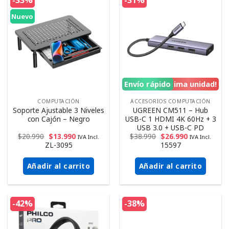
-33%
-31%
Nuevo
Envío rápido
¡Ultima unidad!
COMPUTACIÓN
ACCESORIOS COMPUTACIÓN
Soporte Ajustable 3 Niveles
UGREEN CM511 – Hub
con Cajón – Negro
USB-C 1 HDMI 4K 60Hz + 3
USB 3.0 + USB-C PD
$
20.990
$
13.990
$
38.990
$
26.990
IVA Incl.
IVA Incl.
ZL-3095
15597
Añadir al carrito
Añadir al carrito
-42%
-38%