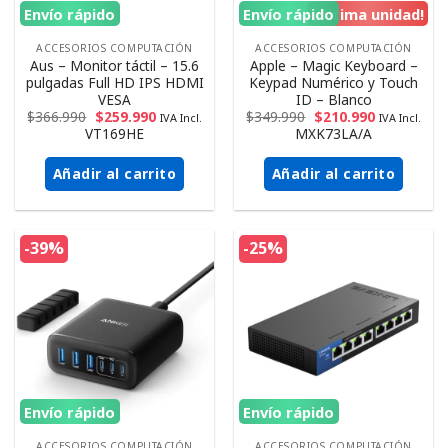
Envío rápido
Envío rápido
¡Ultima unidad!
ACCESORIOS COMPUTACIÓN
ACCESORIOS COMPUTACIÓN
Aus – Monitor táctil – 15.6
Apple – Magic Keyboard –
pulgadas Full HD IPS HDMI
Keypad Numérico y Touch
VESA
ID – Blanco
$
366.990
$
259.990
$
349.990
$
210.990
IVA Incl.
IVA Incl.
VT169HE
MXK73LA/A
Añadir al carrito
Añadir al carrito
-39%
-25%
Envío rápido
Envío rápido
ACCESORIOS COMPUTACIÓN
ACCESORIOS COMPUTACIÓN