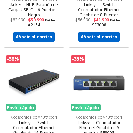
Anker – HUB Estación de
Linksys – Switch
Carga USB-C – 6 Puertos –
Conmutador Ethernet
Negro
Gigabit de 8 Puertos
$
83.990
$
50.990
$
56.990
$
42.990
IVA Incl.
IVA Incl.
A2154
SE3008
Añadir al carrito
Añadir al carrito
-38%
-35%
Envío rápido
Envío rápido
ACCESORIOS COMPUTACIÓN
ACCESORIOS COMPUTACIÓN
Linksys – Switch
Linksys – Conmutador
Conmutador Ethernet
Ethernet Gigabit de 5
Gigabit de 16 Puertos
puertos SE3005