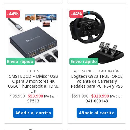
-44%
-44%
Envío rápido
Envío rápido
CABLES
ACCESORIOS COMPUTACIÓN
CMSTEDCD – Divisor USB
Logitech G923 TRUEFORCE
C para 3 monitores 4K
Volante de Carreras y
USBC Thunderbolt a HDMI
Pedales para PC, PS4 y PS5
DP
$
95.990
$
53.990
$
591.990
$
328.990
IVA Incl.
IVA Incl.
SP513
941-000148
Añadir al carrito
Añadir al carrito