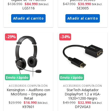
$
136.990
$
84.990
$
47.990
$
30.990
IVA Incl.
IVA Incl.
LGS116
SE3005
Añadir al carrito
Añadir al carrito
-29%
-34%
Envío rápido
Envío rápido
ACCESORIOS COMPUTACIÓN
ACCESORIOS COMPUTACIÓN
Kensington – Audífono con
StarTech-Adaptador
Micrófono – Empaque
DisplayPort 1.2 a VGA-
Retail
1920×1200-Negro
$
23.990
$
16.990
$
49.990
$
32.990
IVA Incl.
IVA Incl.
K97601
DP2VGA3