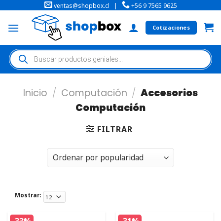
ventas@shopbox.cl
|
+56 9 7565 9625
Cotizaciones
Inicio
/
Computación
/
Accesorios
Computación
FILTRAR
Mostrar: