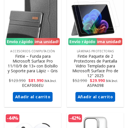
Envío rápido
¡Ultima unidad!
Envío rápido
¡Ultima unidad!
ACCESORIOS COMPUTACIÓN
LÁMINAS PROTECTORAS
Fintie – Funda para
Fintie Paquete de 2
Microsoft Surface Pro
Protectores de Pantalla
11/10/9 de 13» con Bolsillo
Vidrio Templado para
y Soporte para Lápiz – Gris
Microsoft Surface Pro de
12″ 2025
$
123.990
$
81.990
$
52.990
$
29.990
IVA Incl.
IVA Incl.
ECAF006EU
ASPA098
Añadir al carrito
Añadir al carrito
-44%
-42%