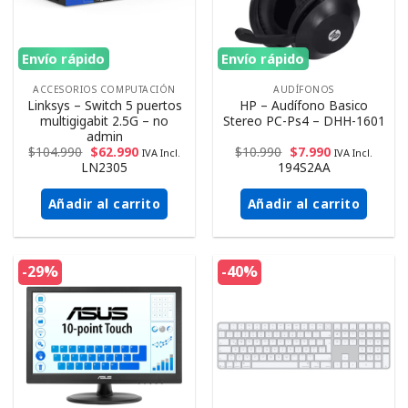
Envío rápido
Envío rápido
ACCESORIOS COMPUTACIÓN
AUDÍFONOS
Linksys – Switch 5 puertos
HP – Audífono Basico
multigigabit 2.5G – no
Stereo PC-Ps4 – DHH-1601
admin
$
104.990
$
62.990
$
10.990
$
7.990
IVA Incl.
IVA Incl.
LN2305
194S2AA
Añadir al carrito
Añadir al carrito
-29%
-40%