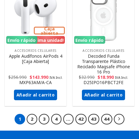
Caja
abierta
Envío rápido
¡Ultima unidad!
Envío rápido
ACCESORIOS CELULARES
ACCESORIOS CELULARES
Apple Audífonos AirPods 4
Decoded Funda
[Caja Abierta]
Transparente Plástico
Reciclado Magsafe iPhone
16 Pro
$
256.990
$
143.990
$
32.990
$
18.990
IVA Incl.
IVA Incl.
MXP63AM/A-CA
D25IPO16PBCT2FE
Añadir al carrito
Añadir al carrito
1
2
3
4
…
42
43
44