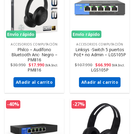
Envío rápido
Envío rápido
ACCESORIOS COMPUTACIÓN
ACCESORIOS COMPUTACIÓN
Philco – Audífono
Linksys -Switch 5 puertos
Bluetooth Anc- Negro –
PoE+ no Admin – LGS105P
PM816
$
30.990
$
17.990
$
107.990
$
66.990
IVA Incl.
IVA Incl.
PM816
LGS105P
Añadir al carrito
Añadir al carrito
-40%
-27%