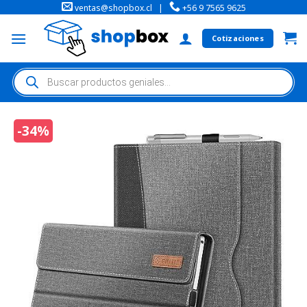
ventas@shopbox.cl
|
+56 9 7565 9625
Cotizaciones
-34%