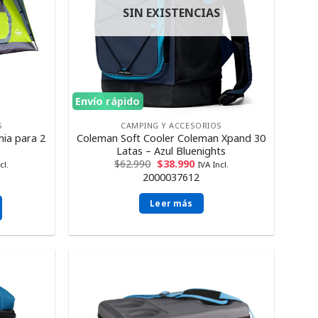
SIN EXISTENCIAS
Envío rápido
S
CAMPING Y ACCESORIOS
ia para 2
Coleman Soft Cooler Coleman Xpand 30
Latas – Azul Bluenights
$
62.990
$
38.990
cl.
IVA Incl.
2000037612
Leer más