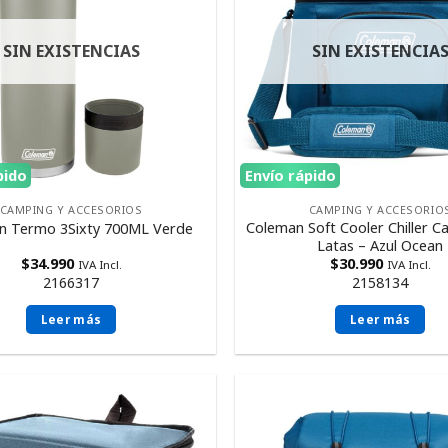
SIN EXISTENCIAS
SIN EXISTENCIA
pido
Envío rápido
CAMPING Y ACCESORIOS
CAMPING Y ACCESORIO
Coleman Soft Cooler Chiller C
n Termo 3Sixty 700ML Verde
Latas – Azul Ocean
$
34.990
$
30.990
IVA Incl.
IVA Incl.
2166317
2158134
Leer más
Leer más