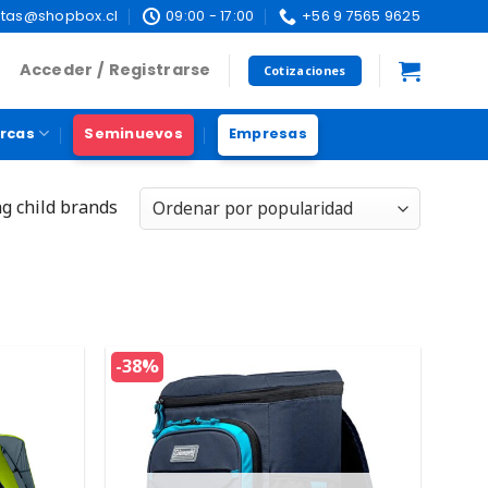
tas@shopbox.cl
09:00 - 17:00
+56 9 7565 9625
Acceder / Registrarse
Cotizaciones
rcas
Seminuevos
Empresas
ng child brands
-38%