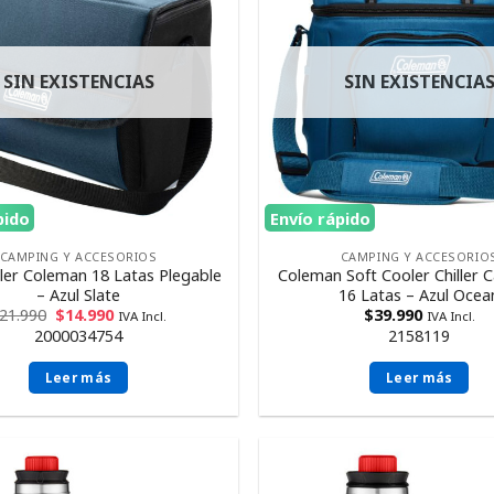
SIN EXISTENCIAS
SIN EXISTENCIA
pido
Envío rápido
CAMPING Y ACCESORIOS
CAMPING Y ACCESORIO
ler Coleman 18 Latas Plegable
Coleman Soft Cooler Chiller 
– Azul Slate
16 Latas – Azul Ocea
21.990
$
14.990
$
39.990
IVA Incl.
IVA Incl.
2000034754
2158119
Leer más
Leer más