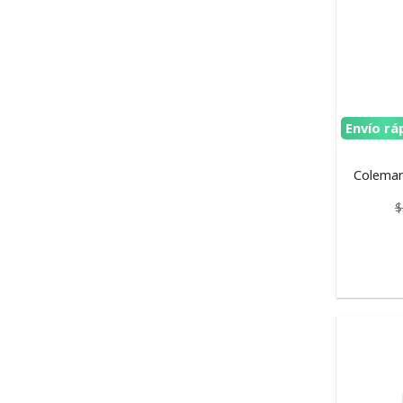
Envío rá
Coleman
$