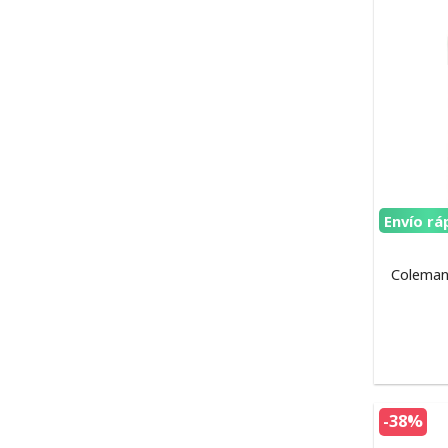
Envío rá
Coleman
-38%