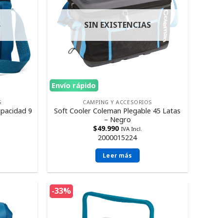
S
SIN EXISTENCIAS
Envío rápido
S
CAMPING Y ACCESORIOS
apacidad 9
Soft Cooler Coleman Plegable 45 Latas
– Negro
$
49.990
IVA Incl.
2000015224
Leer más
-33%