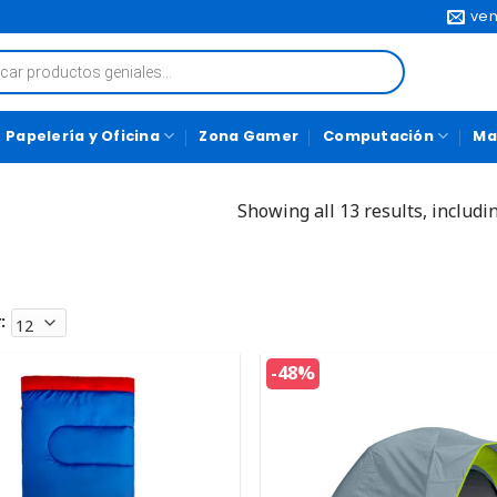
ven
Papelería y Oficina
Zona Gamer
Computación
Ma
Showing all 13 results, includi
:
-48%