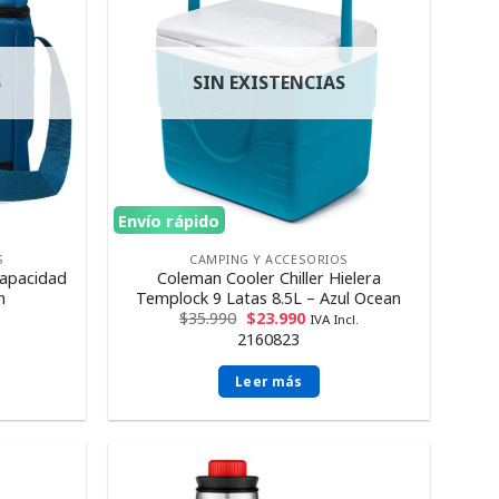
S
SIN EXISTENCIAS
Envío rápido
S
CAMPING Y ACCESORIOS
Capacidad
Coleman Cooler Chiller Hielera
n
Templock 9 Latas 8.5L – Azul Ocean
$
35.990
$
23.990
IVA Incl.
2160823
Leer más