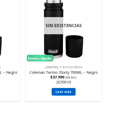
S
SIN EXISTENCIAS
Envío rápido
S
CAMPING Y ACCESORIOS
L – Negro
Coleman Termo 3Sixty 700ML – Negro
$
37.990
IVA Incl.
2070510
Leer más