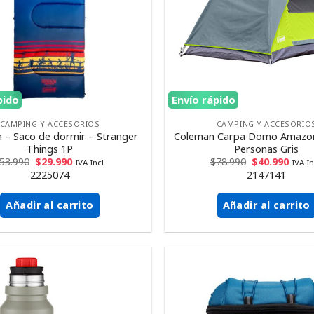
pido
Envío rápido
CAMPING Y ACCESORIOS
CAMPING Y ACCESORIO
 – Saco de dormir – Stranger
Coleman Carpa Domo Amazon
Things 1P
Personas Gris
53.990
$
29.990
$
78.990
$
40.990
IVA Incl.
IVA In
2225074
2147141
Añadir al carrito
Añadir al carrito