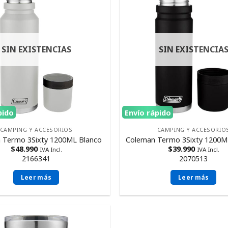
SIN EXISTENCIAS
SIN EXISTENCIA
pido
Envío rápido
CAMPING Y ACCESORIOS
CAMPING Y ACCESORIO
 Termo 3Sixty 1200ML Blanco
Coleman Termo 3Sixty 1200M
$
48.990
$
39.990
IVA Incl.
IVA Incl.
2166341
2070513
Leer más
Leer más