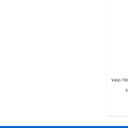
Vaso Té
$