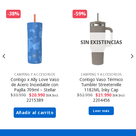
-38%
-59%
SIN EXISTENCIAS
CAMPING Y ACCESORIOS
CAMPING Y ACCESORIOS
Contigo x Ally Love Vaso
Contigo Vaso Térmico
de Acero Inoxidable con
Tumbler Streeterville
Pajilla 709ml – Stellar
1182ML Inky Cap
$
33.990
$
20.990
$
52.990
$
21.990
IVA Incl.
IVA Incl.
2215389
2204456
Leer más
Añadir al carrito