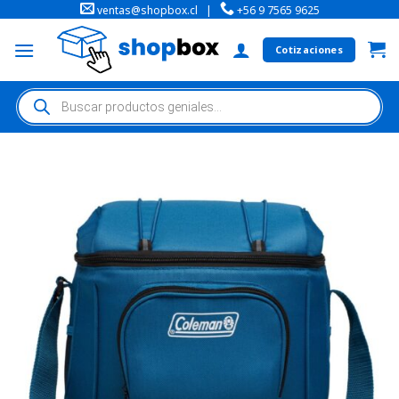
ventas@shopbox.cl
|
+56 9 7565 9625
Cotizaciones