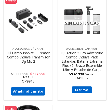
-44%
SIN EXISTENCIAS
ACCESORIOS CÁMARAS
ACCESORIOS CÁMARAS
Dji Osmo Pocket 3 Creator
DJI Action 5 Pro Adventure
Combo Incluye Transmisor
Combo Incluye Pack
Dji Mic 2
Estándar, Batería Extrema
Plus x2, Brazo Extensible
1.5m y Estuche de Carga
$
1.111.990
$
627.990
$
932.990
IVA Incl.
IVA Incl.
OA5P02
OP9913
Leer más
Añadir al carrito
-5%