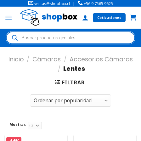
ventas@shopbox.cl
|
+56 9 7565 9625
Cotizaciones
Inicio
/
Cámaras
/
Accesorios Cámaras
/
Lentes
FILTRAR
Mostrar: