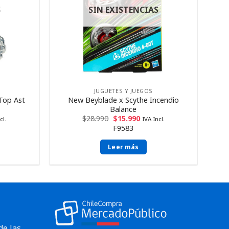
S
SIN EXISTENCIAS
JUGUETES Y JUEGOS
Top Ast
New Beyblade x Scythe Incendio
Balance
$
28.990
$
15.990
cl.
IVA Incl.
F9583
Leer más
de las