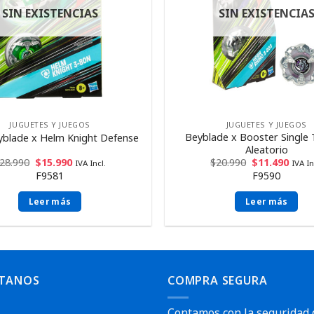
SIN EXISTENCIAS
SIN EXISTENCIA
JUGUETES Y JUEGOS
JUGUETES Y JUEGOS
Beyblade x Booster Single 
blade x Helm Knight Defense
Aleatorio
28.990
$
15.990
$
20.990
$
11.490
IVA Incl.
IVA In
F9581
F9590
Leer más
Leer más
TANOS
COMPRA SEGURA
Contamos con la seguridad 