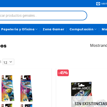
ven
Papelería y Oficina
Zona Gamer
Computación
Ma
os
Mostrand
:
-45%
SIN EXISTENCIA