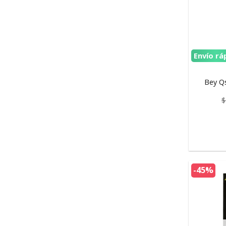
Envío rá
Bey Qs
$
-45%