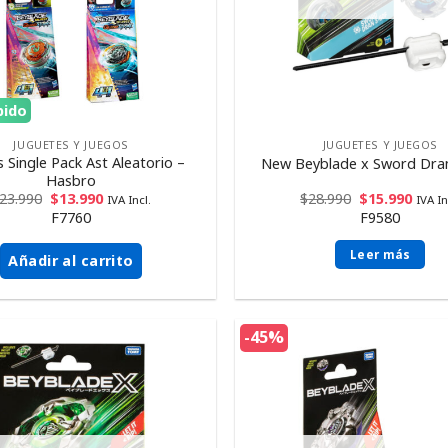
pido
JUGUETES Y JUEGOS
JUGUETES Y JUEGOS
 Single Pack Ast Aleatorio –
New Beyblade x Sword Dran
Hasbro
23.990
$
13.990
$
28.990
$
15.990
IVA Incl.
IVA In
F7760
F9580
Leer más
Añadir al carrito
-45%