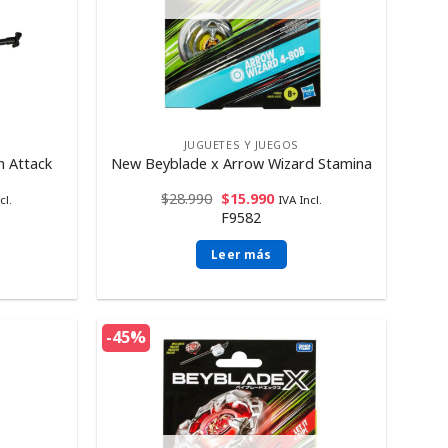
JUGUETES Y JUEGOS
 Attack
New Beyblade x Arrow Wizard Stamina
$
28.990
$
15.990
cl.
IVA Incl.
F9582
Leer más
-45%