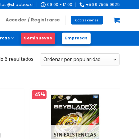
tas@shopbox.cl
09:00 - 17:00
+56 9 7565 9625
Acceder / Registrarse
Cotizaciones
rcas
Seminuevos
Empresas
o 6 resultados
-45%
S
SIN EXISTENCIAS