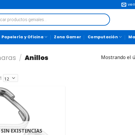
ven
Papelería y Oficina
Zona Gamer
Computación
Ma
maras
/
Anillos
Mostrando el ú
:
SIN EXISTENCIAS