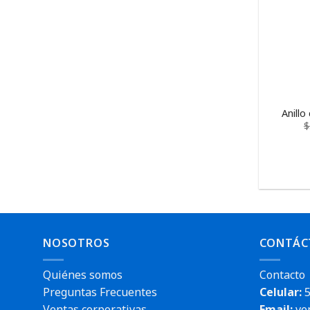
Anillo
$
NOSOTROS
CONTÁC
Quiénes somos
Contacto
Preguntas Frecuentes
Celular:
5
Ventas corporativas
Email:
ve