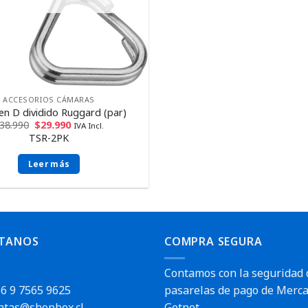
ACCESORIOS CÁMARAS
 en D dividido Ruggard (par)
38.990
$
29.990
IVA Incl.
TSR-2PK
Leer más
TANOS
COMPRA SEGURA
Contamos con la seguridad 
6 9 7565 9625
pasarelas de pago de Merca
ntas@shopbox.cl
Getnet.