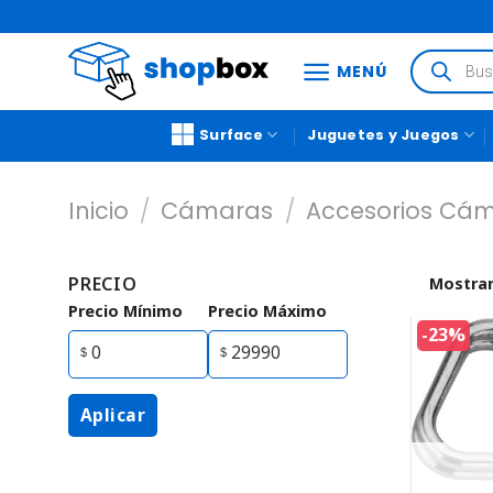
MENÚ
Surface
Juguetes y Juegos
Inicio
/
Cámaras
/
Accesorios Cá
PRECIO
Mostrar
Precio Mínimo
Precio Máximo
-23%
Aplicar