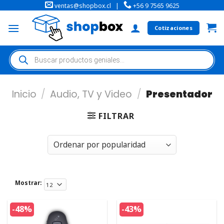
ventas@shopbox.cl
|
+56 9 7565 9625
Cotizaciones
Inicio
/
Audio, TV y Video
/
Presentador
FILTRAR
Mostrar:
-48%
-43%