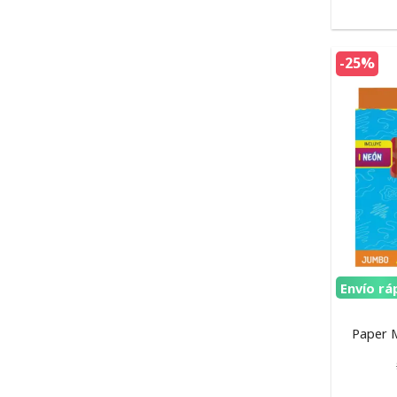
-25%
Envío rá
Paper M