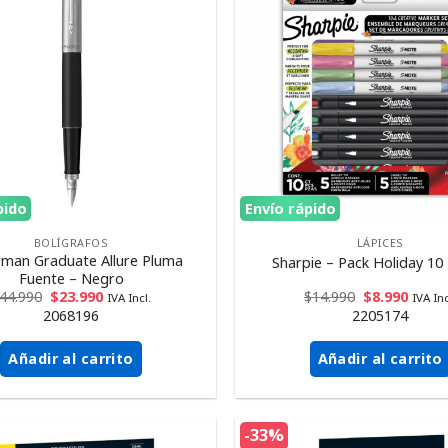
pido
Envío rápido
BOLÍGRAFOS
LÁPICES
man Graduate Allure Pluma
Sharpie – Pack Holiday 10
Fuente – Negro
44.990
$
23.990
$
14.990
$
8.990
IVA Incl.
IVA Inc
2068196
2205174
Añadir al carrito
Añadir al carrito
-33%