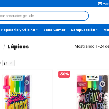
ven
Papelería y Oficina
Zona Gamer
Computación
Ma
n
/
Lápices
Mostrando 1–24 de
:
-50%