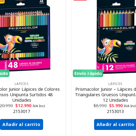
pido
Envío rápido
LÁPICES
LÁPICES
lor Junior Lápices de Colores
Prismacolor Junior – Lápices 
nsos Unipunta Surtidos 48
Triangulares Gruesos Unipunt
Unidades
12 Unidades
20.990
$
12.990
$
8.990
$
5.990
IVA Incl.
IVA Incl
2153017
2153013
Añadir al carrito
Añadir al carrito