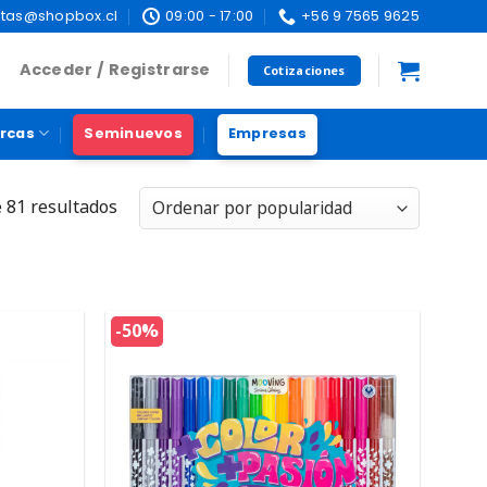
tas@shopbox.cl
09:00 - 17:00
+56 9 7565 9625
Acceder / Registrarse
Cotizaciones
rcas
Seminuevos
Empresas
 81 resultados
-50%