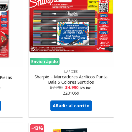
Envío rápido
LÁPICES
Sharpie – Marcadores Acrílicos Punta
 Piezas
Bala 5 Colores Surtidos
$
7.990
$
4.990
l.
IVA Incl.
2201069
Añadir al carrito
-43%