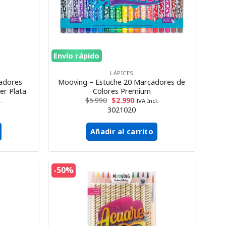
Envío rápido
LÁPICES
adores
Mooving – Estuche 20 Marcadores de
er Plata
Colores Premium
$
5.990
$
2.990
.
IVA Incl.
3021020
Añadir al carrito
-50%