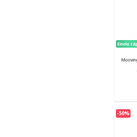
Envío rá
Mooving
-50%