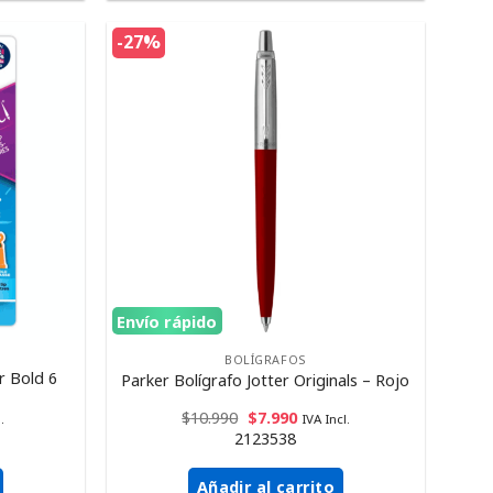
-27%
Envío rápido
BOLÍGRAFOS
r Bold 6
Parker Bolígrafo Jotter Originals – Rojo
$
10.990
$
7.990
.
IVA Incl.
2123538
Añadir al carrito