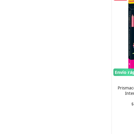
Envío rá
Prismaco
Inte
$