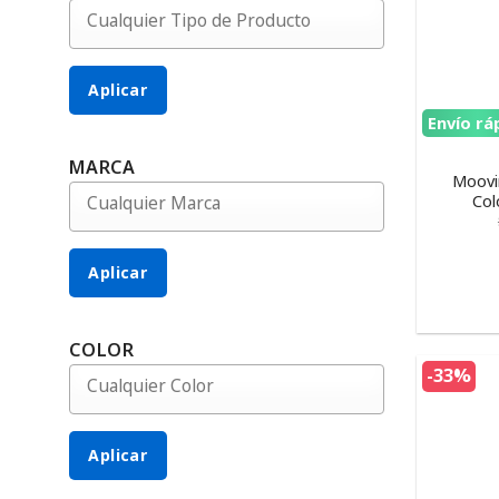
Aplicar
Envío rá
MARCA
Moovin
Col
Aplicar
COLOR
-33%
Aplicar