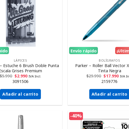
pido
Envío rápido
¡Ulti
LÁPICES
BOLÍGRAFOS
– Estuche 6 Brush Doble Punta
Parker – Roller Ball Vector 
Escala Grises Premium
Tinta Negra
$
5.990
$
2.990
$
29.990
$
17.990
IVA Incl.
IVA In
3091506
2159776
Añadir al carrito
Añadir al carrito
-40%