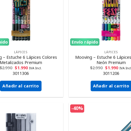
pido
Envío rápido
LÁPICES
LÁPICES
 – Estuche 6 Lápices Colores
Mooving – Estuche 6 Lápices
Metalizados Premium
Neón Premium
$
2.990
$
1.990
$
2.990
$
1.990
IVA Incl.
IVA Incl
3011306
3011206
Añadir al carrito
Añadir al carrito
-40%