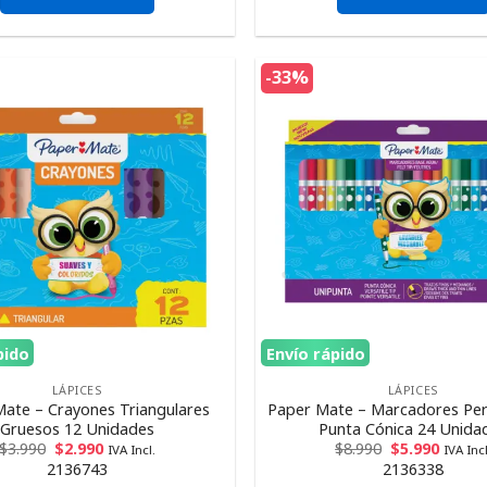
-33%
pido
Envío rápido
LÁPICES
LÁPICES
ate – Crayones Triangulares
Paper Mate – Marcadores Pe
Gruesos 12 Unidades
Punta Cónica 24 Unida
$
3.990
$
2.990
$
8.990
$
5.990
IVA Incl.
IVA Incl
2136743
2136338