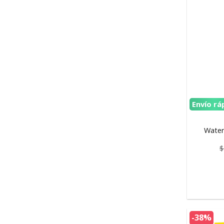
Envío rá
Water
$
-38%