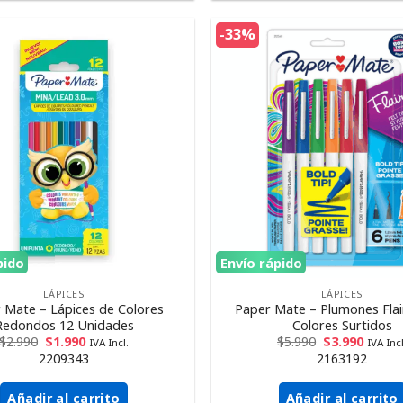
-33%
pido
Envío rápido
LÁPICES
LÁPICES
 Mate – Lápices de Colores
Paper Mate – Plumones Flai
Redondos 12 Unidades
Colores Surtidos
$
2.990
$
1.990
$
5.990
$
3.990
IVA Incl.
IVA Incl
2209343
2163192
Añadir al carrito
Añadir al carrito