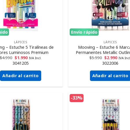
pido
Envío rápido
LÁPICES
LÁPICES
g – Estuche 5 Tiralíneas de
Mooving – Estuche 6 Marc
ores Luminosos Premium
Permanentes Metallic Outlin
$
4.990
$
1.990
$
5.990
$
2.990
IVA Incl.
IVA Incl
3041205
3022006
Añadir al carrito
Añadir al carrito
-33%