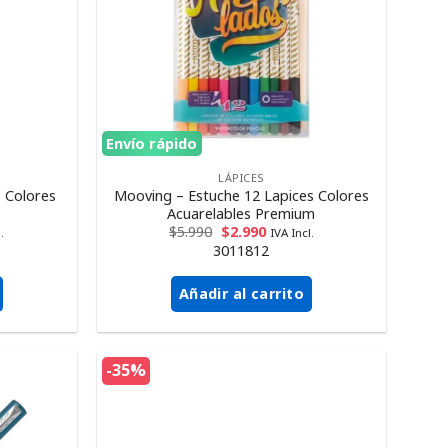
Envío rápido
LÁPICES
 Colores
Mooving – Estuche 12 Lapices Colores
Acuarelables Premium
$
5.990
$
2.990
.
IVA Incl.
3011812
Añadir al carrito
-35%