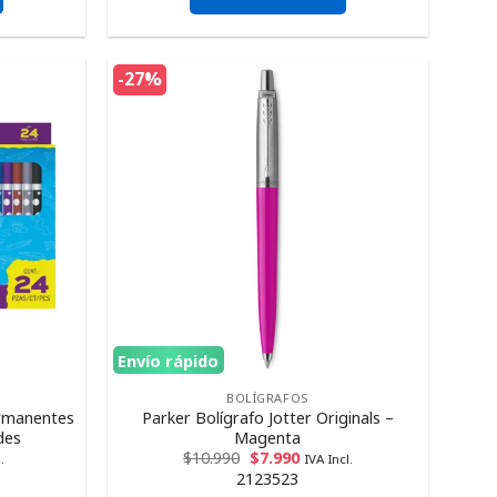
-27%
Envío rápido
BOLÍGRAFOS
rmanentes
Parker Bolígrafo Jotter Originals –
des
Magenta
$
10.990
$
7.990
.
IVA Incl.
2123523