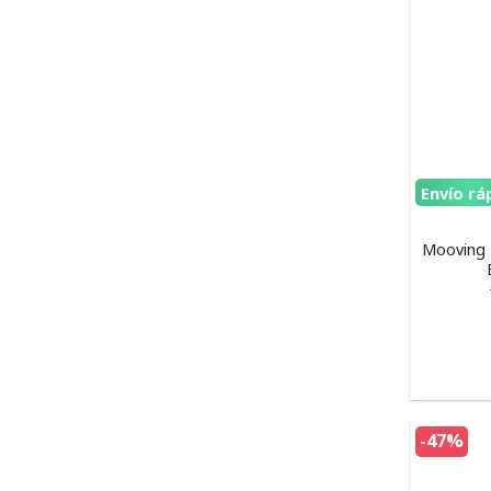
Envío rá
Mooving 
-47%