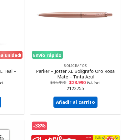
ma unidad!
Envío rápido
BOLÍGRAFOS
XL Teal –
Parker – Jotter XL Bolígrafo Oro Rosa
Mate – Tinta Azul
$
36.990
$
23.990
cl.
IVA Incl.
2122755
Añadir al carrito
-38%