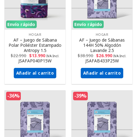
Envío rápido
Envío rápido
HOGAR
HOGAR
AF – Juego de Sábana
AF – Juego de Sábanas
Polar Poliéster Estampado
144H 50% Algodón
Antropy 1.5
Lavande 2.5
$
22.990
$
13.990
$
38.990
$
26.990
IVA Incl.
IVA Incl.
JSAFAP040P15W
JSAFAB433P25W
Añadir al carrito
Añadir al carrito
-36%
-39%