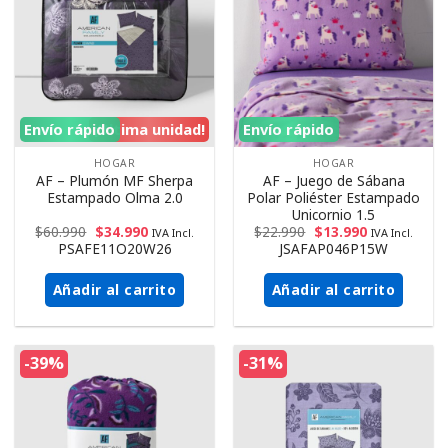
Envío rápido
¡Ultima unidad!
Envío rápido
HOGAR
HOGAR
AF – Plumón MF Sherpa
AF – Juego de Sábana
Estampado Olma 2.0
Polar Poliéster Estampado
Unicornio 1.5
$
60.990
$
34.990
$
22.990
$
13.990
IVA Incl.
IVA Incl.
PSAFE11O20W26
JSAFAP046P15W
Añadir al carrito
Añadir al carrito
-39%
-31%