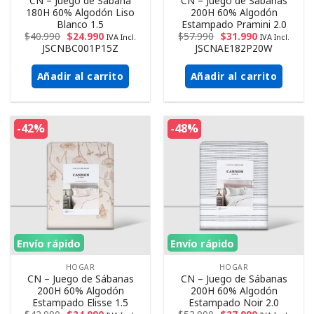
CN – Juego de Sábana
CN – Juego de Sábanas
180H 60% Algodón Liso
200H 60% Algodón
Blanco 1.5
Estampado Pramini 2.0
$
40.990
$
24.990
$
57.990
$
31.990
IVA Incl.
IVA Incl.
JSCNBC001P15Z
JSCNAE182P20W
Añadir al carrito
Añadir al carrito
-42%
-48%
Envío rápido
Envío rápido
HOGAR
HOGAR
CN – Juego de Sábanas
CN – Juego de Sábanas
200H 60% Algodón
200H 60% Algodón
Estampado Elisse 1.5
Estampado Noir 2.0