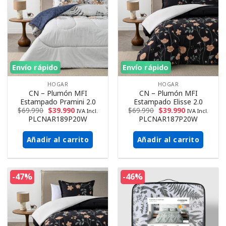
Envío rápido
Envío rápido
HOGAR
HOGAR
CN – Plumón MFI
CN – Plumón MFI
Estampado Pramini 2.0
Estampado Elisse 2.0
$
69.990
$
39.990
$
69.990
$
39.990
IVA Incl.
IVA Incl.
PLCNAR189P20W
PLCNAR187P20W
Añadir al carrito
Añadir al carrito
-47%
-46%