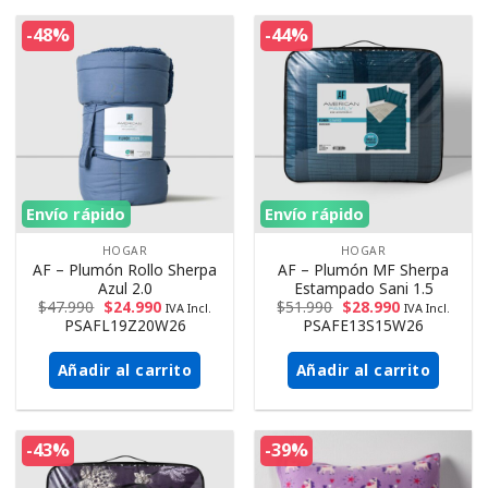
-48%
-44%
Envío rápido
Envío rápido
HOGAR
HOGAR
AF – Plumón Rollo Sherpa
AF – Plumón MF Sherpa
Azul 2.0
Estampado Sani 1.5
$
47.990
$
24.990
$
51.990
$
28.990
IVA Incl.
IVA Incl.
PSAFL19Z20W26
PSAFE13S15W26
Añadir al carrito
Añadir al carrito
-43%
-39%