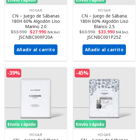
HOGAR
HOGAR
CN – Juego de Sábanas
CN – Juego de Sábana
180H 60% Algodón Liso
180H 60% Algodón Liso
Marino 2.0
Blanco 2.5
$
53.990
$
27.990
$
63.990
$
33.990
IVA Incl.
IVA Incl.
JSCNBC009P20A
JSCNBC001P25Z
Añadir al carrito
Añadir al carrito
-39%
-45%
Envío rápido
Envío rápido
HOGAR
HOGAR