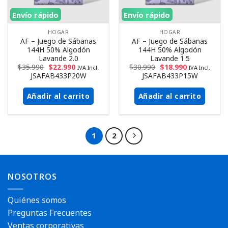
Envío rápido
Envío rápido
HOGAR
HOGAR
AF – Juego de Sábanas
AF – Juego de Sábanas
144H 50% Algodón
144H 50% Algodón
Lavande 2.0
Lavande 1.5
$
35.990
$
22.990
$
30.990
$
18.990
IVA Incl.
IVA Incl.
JSAFAB433P20W
JSAFAB433P15W
Añadir al carrito
Añadir al carrito
1
2
NOSOTROS
Quiénes somos
Preguntas Frecuentes
Ventas corporativas