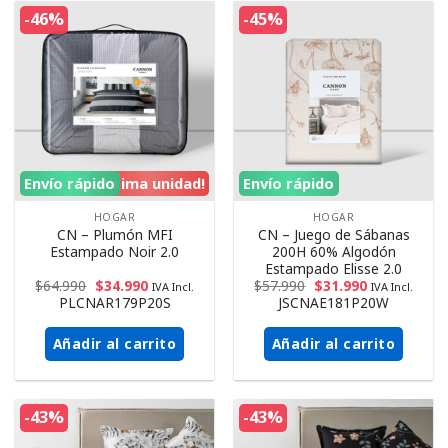
-46%
-45%
Envío rápido
¡Ultima unidad!
Envío rápido
HOGAR
HOGAR
CN – Plumón MFI
CN – Juego de Sábanas
Estampado Noir 2.0
200H 60% Algodón
Estampado Elisse 2.0
$
64.990
$
34.990
$
57.990
$
31.990
IVA Incl.
IVA Incl.
PLCNAR179P20S
JSCNAE181P20W
Añadir al carrito
Añadir al carrito
-43%
-43%