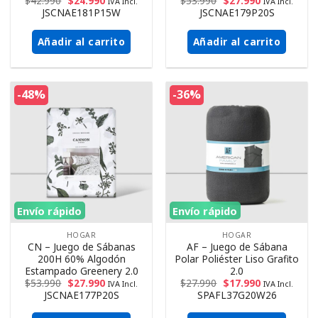
$
42.990
$
24.990
$
53.990
$
27.990
IVA Incl.
IVA Incl.
JSCNAE181P15W
JSCNAE179P20S
Añadir al carrito
Añadir al carrito
-48%
-36%
Envío rápido
Envío rápido
HOGAR
HOGAR
CN – Juego de Sábanas
AF – Juego de Sábana
200H 60% Algodón
Polar Poliéster Liso Grafito
Estampado Greenery 2.0
2.0
$
53.990
$
27.990
$
27.990
$
17.990
IVA Incl.
IVA Incl.
JSCNAE177P20S
SPAFL37G20W26