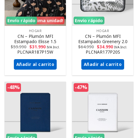
Envío rápido
¡Ultima unidad!
Envío rápido
HOGAR
HOGAR
CN – Plumón MFI
CN – Plumón MFI
Estampado Elisse 1.5
Estampado Greenery 2.0
$
59.990
$
31.990
$
64.990
$
34.990
IVA Incl.
IVA Incl.
PLCNAR187P15W
PLCNAR177P20S
Añadir al carrito
Añadir al carrito
-48%
-47%
Envío rápido
Envío rápido