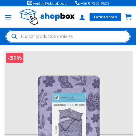
ventas@shopbox.cl
|
+56 9 7565 9625
Cotizaciones
-31%