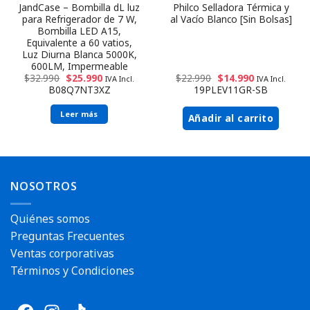
JandCase – Bombilla dL luz
Philco Selladora Térmica y
para Refrigerador de 7 W,
al Vacío Blanco [Sin Bolsas]
Bombilla LED A15,
Equivalente a 60 vatios,
Luz Diurna Blanca 5000K,
600LM, Impermeable
$
32.990
$
25.990
$
22.990
$
14.990
IVA Incl.
IVA Incl.
B08Q7NT3XZ
19PLEV11GR-SB
Leer más
Añadir al carrito
Envío rápido
NOSOTROS
Quiénes somos
Preguntas Frecuentes
Ventas corporativas
Términos y Condiciones