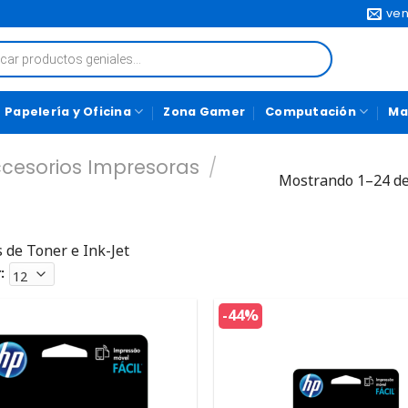
ven
Papelería y Oficina
Zona Gamer
Computación
Ma
cesorios Impresoras
/
Mostrando 1–24 de
 de Toner e Ink-Jet
:
-44%