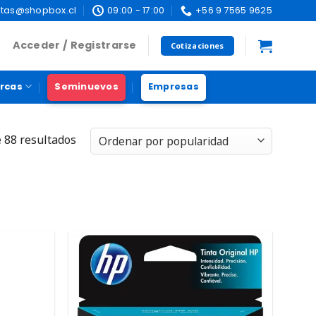
tas@shopbox.cl
09:00 - 17:00
+56 9 7565 9625
Acceder / Registrarse
Cotizaciones
rcas
Seminuevos
Empresas
 88 resultados