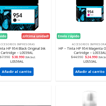
pido
¡Ultima unidad!
Envío rápido
ACCESORIOS IMPRESORAS
ACCESORIOS IMPRESOR
nta HP 954 Black Original Ink
HP – Tinta HP 954 Magenta Or
Cartridge – L0S59AL
Cartridge – L0S53A
67.990
$
38.990
$
44.990
$
24.990
IVA Incl.
IVA In
L0S59AL
L0S53AL
Añadir al carrito
Añadir al carrito