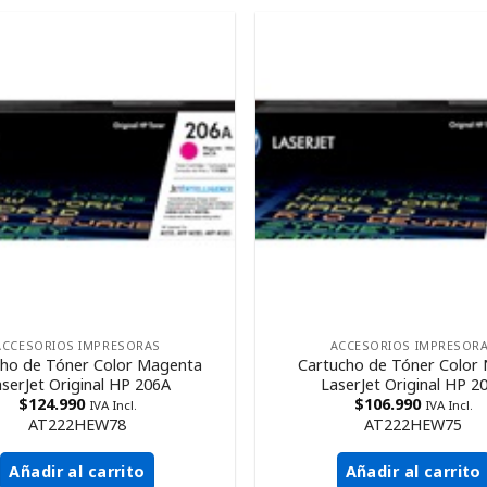
ACCESORIOS IMPRESORAS
ACCESORIOS IMPRESOR
cho de Tóner Color Magenta
Cartucho de Tóner Color
serJet Original HP 206A
LaserJet Original HP 2
$
124.990
$
106.990
IVA Incl.
IVA Incl.
AT222HEW78
AT222HEW75
Añadir al carrito
Añadir al carrito