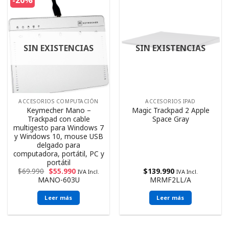
-20%
SIN EXISTENCIAS
SIN EXISTENCIAS
ACCESORIOS COMPUTACIÓN
ACCESORIOS IPAD
Keymecher Mano –
Magic Trackpad 2 Apple
Trackpad con cable
Space Gray
multigesto para Windows 7
y Windows 10, mouse USB
delgado para
computadora, portátil, PC y
portátil
$
69.990
$
55.990
$
139.990
IVA Incl.
IVA Incl.
MANO-603U
MRMF2LL/A
Leer más
Leer más