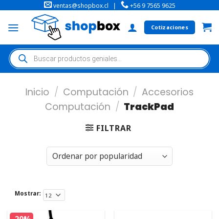
ventas@shopbox.cl
|
+56 9 7565 9625
Cotizaciones
Inicio
/
Computación
/
Accesorios
Computación
/
TrackPad
FILTRAR
Mostrar: