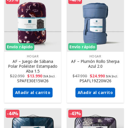
Envío rápido
Envío rápido
HOGAR
HOGAR
AF – Juego de Sábana
AF – Plumón Rollo Sherpa
Polar Poliéster Estampado
Azul 2.0
Aba 1.5
$
22.990
$
13.990
$
47.990
$
24.990
IVA Incl.
IVA Incl.
SPAFE30E15W26
PSAFL19Z20W26
Añadir al carrito
Añadir al carrito
-44%
-43%