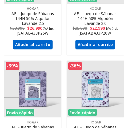
HOGAR
HOGAR
AF – Juego de Sábanas
AF – Juego de Sábanas
144H 50% Algodón
144H 50% Algodón
Lavande 2.5
Lavande 2.0
$
38.990
$
26.990
$
35.990
$
22.990
IVA Incl.
IVA Incl.
JSAFAB433P25W
JSAFAB433P20W
Añadir al carrito
Añadir al carrito
-39%
-36%
Envío rápido
Envío rápido
HOGAR
HOGAR
AF – Juego de Sábanas
AF – Juego de Sábanas