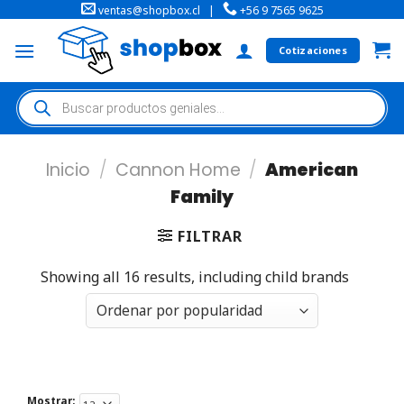
ventas@shopbox.cl
|
+56 9 7565 9625
Cotizaciones
Inicio
/
Cannon Home
/
American
Family
FILTRAR
Showing all 16 results, including child brands
Mostrar: