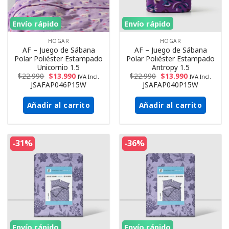
Envío rápido
Envío rápido
HOGAR
HOGAR
AF – Juego de Sábana
AF – Juego de Sábana
Polar Poliéster Estampado
Polar Poliéster Estampado
Unicornio 1.5
Antropy 1.5
$
22.990
$
13.990
$
22.990
$
13.990
IVA Incl.
IVA Incl.
JSAFAP046P15W
JSAFAP040P15W
Añadir al carrito
Añadir al carrito
-31%
-36%
Envío rápido
Envío rápido