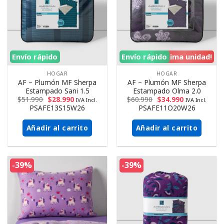
Envío rápido
Envío rápido
¡Ultima unidad!
HOGAR
HOGAR
AF – Plumón MF Sherpa
AF – Plumón MF Sherpa
Estampado Sani 1.5
Estampado Olma 2.0
$
51.990
$
28.990
$
60.990
$
34.990
IVA Incl.
IVA Incl.
PSAFE13S15W26
PSAFE11O20W26
Añadir al carrito
Añadir al carrito
-39%
-39%