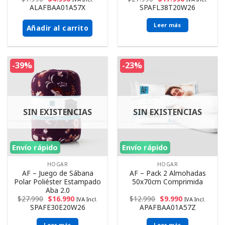
ALAFBAA01A57X
SPAFL38T20W26
Leer más
Añadir al carrito
-39%
-23%
SIN EXISTENCIAS
SIN EXISTENCIAS
Envío rápido
Envío rápido
HOGAR
HOGAR
AF – Juego de Sábana
AF – Pack 2 Almohadas
Polar Poliéster Estampado
50x70cm Comprimida
Aba 2.0
$
27.990
$
16.990
$
12.990
$
9.990
IVA Incl.
IVA Incl.
SPAFE30E20W26
APAFBAA01A57Z
Leer más
Leer más