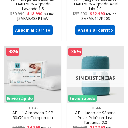
144H 50% Algodón
144H 50% Algodón Adel
Lavande 1.5
Lila 2.0
$
30.990
$
18.990
$
35.990
$
22.990
IVA Incl.
IVA Incl.
JSAFAB433P15W
JSAFAB427P20S
Añadir al carrito
Añadir al carrito
-38%
-36%
SIN EXISTENCIAS
Envío rápido
Envío rápido
HOGAR
HOGAR
AF – 1 Almohada 2.0P
AF – Juego de Sábana
50x70cm Comprimida
Polar Poliéster Liso
Turquesa 2.0
$
7.990
$
4.990
$
27.990
$
17.990
IVA Incl.
IVA Incl.