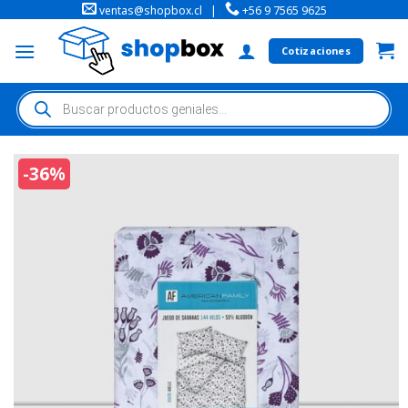
ventas@shopbox.cl
|
+56 9 7565 9625
Cotizaciones
-36%