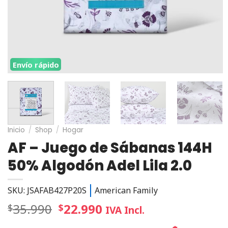
Envío rápido
Inicio
/
Shop
/
Hogar
AF – Juego de Sábanas 144H
50% Algodón Adel Lila 2.0
SKU: JSAFAB427P20S
American Family
35.990
22.990
$
$
IVA Incl.