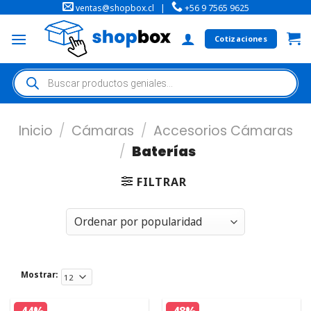
ventas@shopbox.cl
|
+56 9 7565 9625
Cotizaciones
Inicio
/
Cámaras
/
Accesorios Cámaras
/
Baterías
FILTRAR
Mostrar: