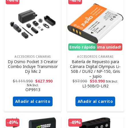
-44%
-48%
Envío rápido
¡Ultima unidad!
ACCESORIOS CÁMARAS
ACCESORIOS CÁMARAS
Dji Osmo Pocket 3 Creator
Batería de Repuesto para
Combo Incluye Transmisor
Cámara Digital Olympus Li-
Dji Mic 2
50B / DLi92 / NP-150, Gris
– Jupio
$
1.111.990
$
627.990
$
97.990
$
50.990
IVA Incl.
IVA Incl.
LI-50B/D-Li92
OP9913
Añadir al carrito
Añadir al carrito
-49%
-49%