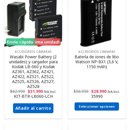
Envío rápido
¡Ultima unidad!
ACCESORIOS CÁMARAS
ACCESORIOS CÁMARAS
Wasabi Power Battery (2
Batería de iones de litio
unidades) y cargador para
Watson NP-BX1 (3,6 V,
Kodak LB-060 y Kodak
1150 mAh)
AZ361, AZ362, AZ421,
AZ422, AZ521, AZ522,
AZ525, AZ526, AZ527,
AZ528
$
62.990
$
31.990
$
56.990
$
28.990
IVA Incl.
IVA Incl.
KIT-BTR-LB060-LCH
35990
Seleccionar opciones
Añadir al carrito