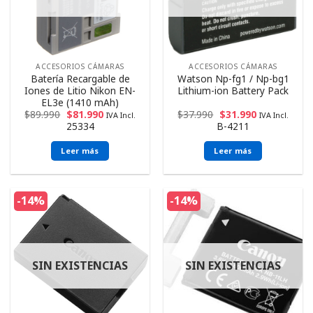
ACCESORIOS CÁMARAS
ACCESORIOS CÁMARAS
Batería Recargable de
Watson Np-fg1 / Np-bg1
Iones de Litio Nikon EN-
Lithium-ion Battery Pack
EL3e (1410 mAh)
$
89.990
$
81.990
$
37.990
$
31.990
IVA Incl.
IVA Incl.
25334
B-4211
Leer más
Leer más
-14%
-14%
SIN EXISTENCIAS
SIN EXISTENCIAS