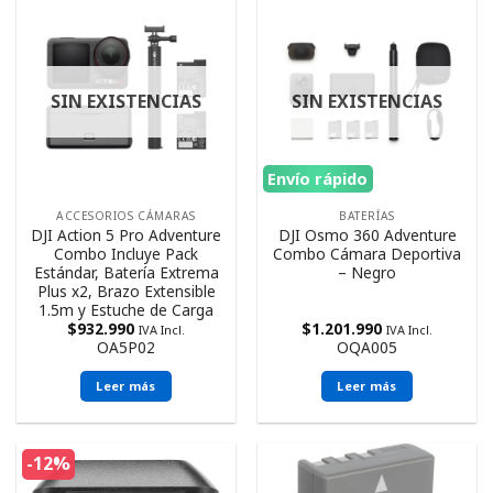
SIN EXISTENCIAS
SIN EXISTENCIAS
Envío rápido
ACCESORIOS CÁMARAS
BATERÍAS
DJI Action 5 Pro Adventure
DJI Osmo 360 Adventure
Combo Incluye Pack
Combo Cámara Deportiva
Estándar, Batería Extrema
– Negro
Plus x2, Brazo Extensible
1.5m y Estuche de Carga
$
932.990
$
1.201.990
IVA Incl.
IVA Incl.
OA5P02
OQA005
Leer más
Leer más
-12%