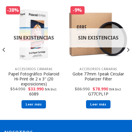
-38%
-9%
SIN EXISTENCIAS
SIN EXISTENCIAS
ACCESORIOS CÁMARAS
ACCESORIOS CÁMARAS
Papel Fotográfico Polaroid
Gobe 77mm 1peak Circular
Hi-Print de 2 x 3″ (20
Polarizer Filter
exposiciones)
$
54.990
$
33.990
$
86.990
$
78.990
IVA Incl.
IVA Incl.
6089
G77CPL1P
Leer más
Leer más