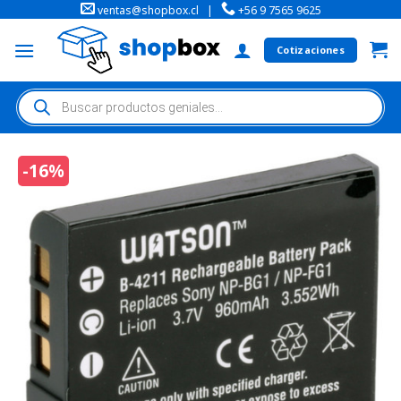
ventas@shopbox.cl
|
+56 9 7565 9625
Cotizaciones
-16%