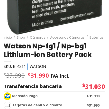
Inicio
/
Shop
/
Cámaras
/
Accesorios Cámaras
/
Baterías
Watson Np-fg1 / Np-bg1
Lithium-ion Battery Pack
SKU: B-4211
WATSON
37.990
31.990
$
$
IVA Incl.
$
31.030
Transferencia bancaria
Mercado Pago
$
31.990
Tarjetas de débito o crédito
$
31.990