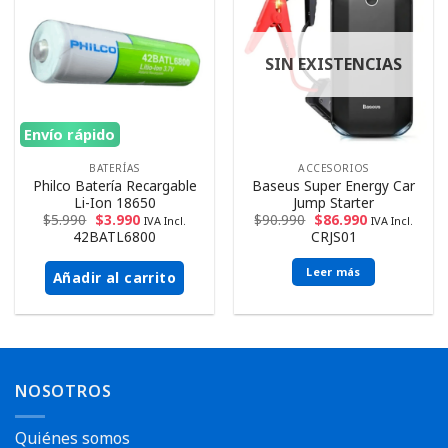
SIN EXISTENCIAS
Envío rápido
BATERÍAS
ACCESORIOS
Philco Batería Recargable
Baseus Super Energy Car
Li-Ion 18650
Jump Starter
$
5.990
$
3.990
$
90.990
$
86.990
IVA Incl.
IVA Incl.
42BATL6800
CRJS01
Leer más
Añadir al carrito
NOSOTROS
Quiénes somos