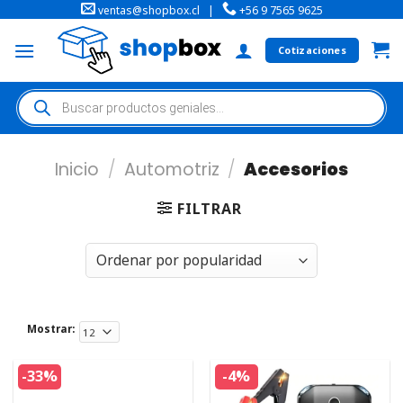
ventas@shopbox.cl
|
+56 9 7565 9625
Cotizaciones
Inicio
/
Automotriz
/
Accesorios
FILTRAR
Mostrar:
-33%
-4%