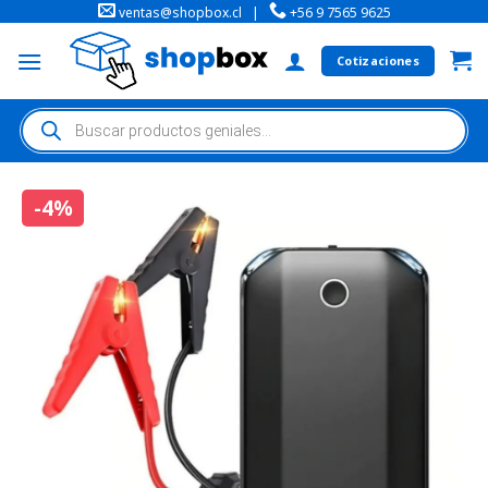
ventas@shopbox.cl
|
+56 9 7565 9625
Cotizaciones
-4%