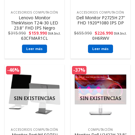
ACCESORIOS COMPUTACIÓN
ACCESORIOS COMPUTACIÓN
Lenovo Monitor
Dell Monitor P2725H 27″
ThinkVision T24i-30 LED
FHD 1920*1080 IPS DP
23.8″ FHD IPS Negro
$
315.990
$
159.990
$
655.990
$
226.990
IVA Incl.
IVA Incl.
63CFMAR1CL
0H6RWV
Leer más
Leer más
-46%
-37%
SIN EXISTENCIAS
SIN EXISTENCIAS
ACCESORIOS COMPUTACIÓN
COMPUTACIÓN
Monitor Portátil SOTSU
Monitor Dell U2422H 23.8″