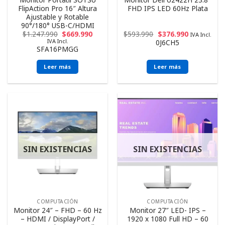
FlipAction Pro 16″ Altura
FHD IPS LED 60Hz Plata
Ajustable y Rotable
90°/180° USB-C/HDMI
$
1.247.990
$
669.990
$
593.990
$
376.990
IVA Incl.
IVA Incl.
0J6CH5
SFA16PMGG
Leer más
Leer más
SIN EXISTENCIAS
SIN EXISTENCIAS
COMPUTACIÓN
COMPUTACIÓN
Monitor 24″ – FHD – 60 Hz
Monitor 27″ LED- IPS –
– HDMI / DisplayPort /
1920 x 1080 Full HD – 60