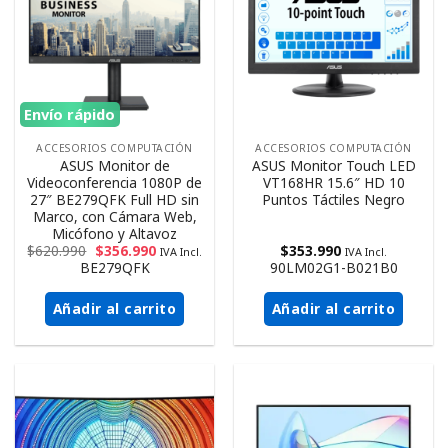
Envío rápido
ACCESORIOS COMPUTACIÓN
ACCESORIOS COMPUTACIÓN
ASUS Monitor de
ASUS Monitor Touch LED
Videoconferencia 1080P de
VT168HR 15.6″ HD 10
27″ BE279QFK Full HD sin
Puntos Táctiles Negro
Marco, con Cámara Web,
Micófono y Altavoz
$
620.990
$
356.990
$
353.990
IVA Incl.
IVA Incl.
BE279QFK
90LM02G1-B021B0
Añadir al carrito
Añadir al carrito