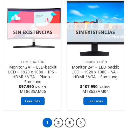
SIN EXISTENCIAS
SIN EXISTENCIAS
COMPUTACIÓN
COMPUTACIÓN
Monitor 24″ – LED-backlit
Monitor 24″ – LED-backlit
LCD – 1920 x 1080 – IPS –
LCD – 1920 x 1080 – VA –
HDMI / VGA – Plano –
HDMI / VGA – Samsung
Samsung
$
97.990
$
107.990
IVA Incl.
IVA Incl.
MT863SAM06
MT863SAM04
Leer más
Leer más
1
2
3