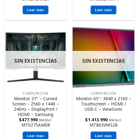
Leer más
Leer más
SIN EXISTENCIAS
SIN EXISTENCIAS
COMPUTACIÓN
COMPUTACIÓN
Monitor 27″ – Curved
Monitor 65″- 3840 x 2160 –
Screen – 2560 x 1440 –
Touchscreen – HDMI /
240Hz – DisplayPort /
USB-C – ViewSonic
HDMI – Samsung
$
477.990
$
1.413.990
IVA Incl.
IVA Incl.
MT027SAM08
MT863VWS28
Leer más
Leer más