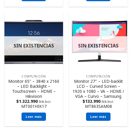
SIN EXISTENCIAS
SIN EXISTENCIAS
COMPUTACIÓN
COMPUTACIÓN
Monitor 65″ – 3840 x 2160
Monitor 27″ – LED-backlit
– LED Backlight –
LCD – Curved Screen –
Touchscreen – HDMI –
1920 x 1080 – VA – HDMI /
Hikvision
VGA – Curvo – Samsung
$
1.322.990
$
132.990
IVA Incl.
IVA Incl.
MT001HIK17
MT863SAM08
Leer más
Leer más