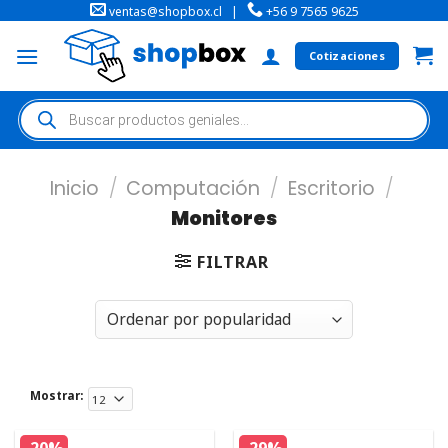
ventas@shopbox.cl
|
+56 9 7565 9625
Cotizaciones
Inicio
/
Computación
/
Escritorio
/
Monitores
FILTRAR
Mostrar: