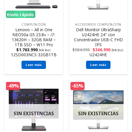
Envío rápido
COMPUTACIÓN
ACCESORIOS COMPUTACIÓN
Lenovo – All in One
Dell Monitor UltraSharp
NEO50a G5 23.8» – i7-
U2424HE 24″ con
13620H – 32GB RAM –
Concentrador USB-C FHD
1TB SSD – W11 Pro
IPS
$
1.763.990
$
584.990
$
366.990
IVA Incl.
IVA Incl.
12SD003NCS-32GB1TB
U2424HE
Leer más
Leer más
-49%
-65%
SIN EXISTENCIAS
SIN EXISTENCIAS