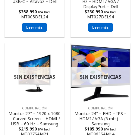
USB-C – Altavoz – Dell
Hz – HDMI / VGA /
DisplayPort – Dell
$
358.990
$
230.990
IVA Incl.
IVA Incl.
MT005DEL24
MT027DEL94
Leer más
Leer más
SIN EXISTENCIAS
SIN EXISTENCIAS
COMPUTACIÓN
COMPUTACIÓN
Monitor 27″ – 1920 x 1080
Monitor 24″ – FHD – IPS –
– Curved Screen – HDMI /
HDMI / VGA (5 mts) –
USB – 60 Hz – Samsung
Samsung
$
215.990
$
105.990
IVA Incl.
IVA Incl.
MT027SAM21
MT863SAM14