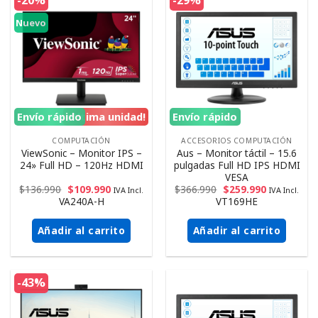
-20%
-29%
Nuevo
Envío rápido
¡Ultima unidad!
Envío rápido
COMPUTACIÓN
ACCESORIOS COMPUTACIÓN
ViewSonic – Monitor IPS –
Aus – Monitor táctil – 15.6
24» Full HD – 120Hz HDMI
pulgadas Full HD IPS HDMI
VESA
$
136.990
$
109.990
$
366.990
$
259.990
IVA Incl.
IVA Incl.
VA240A-H
VT169HE
Añadir al carrito
Añadir al carrito
-43%