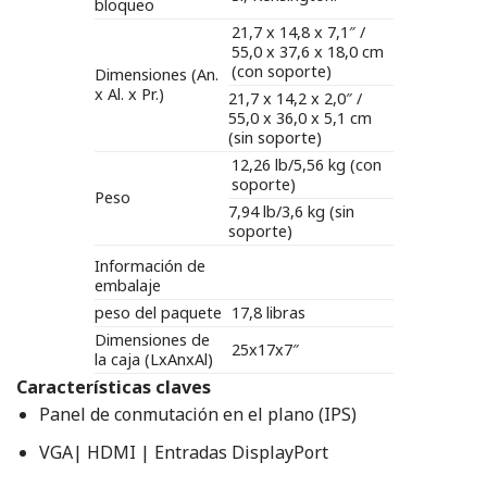
bloqueo
21,7 x 14,8 x 7,1″ /
55,0 x 37,6 x 18,0 cm
(con soporte)
Dimensiones (An.
x Al. x Pr.)
21,7 x 14,2 x 2,0″ /
55,0 x 36,0 x 5,1 cm
(sin soporte)
12,26 lb/5,56 kg (con
soporte)
Peso
7,94 lb/3,6 kg (sin
soporte)
Información de
embalaje
peso del paquete
17,8 libras
Dimensiones de
25x17x7″
la caja (LxAnxAl)
Características claves
Panel de conmutación en el plano (IPS)
VGA| HDMI | Entradas DisplayPort