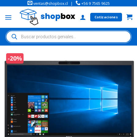
ventas@shopbox.cl
|
+56 9 7565 9625
Cotizaciones
-20%