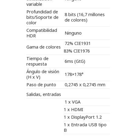
variable
Profundidad de
8 bits (16,7 millones
bits/Soporte de
de colores)
color
Compatibilidad
Ninguno
HDR
72% CIE1931
Gama de colores
83% CIE1976
Tiempo de
6ms (GtG)
respuesta
Ángulo de visión
178×178°
(H x V)
Paso de punto
0,2745 x 0,2745 mm
Salidas, entradas
1 x VGA
1 x HDMI
1 x DisplayPort 1.2
1 x Entrada USB tipo
B