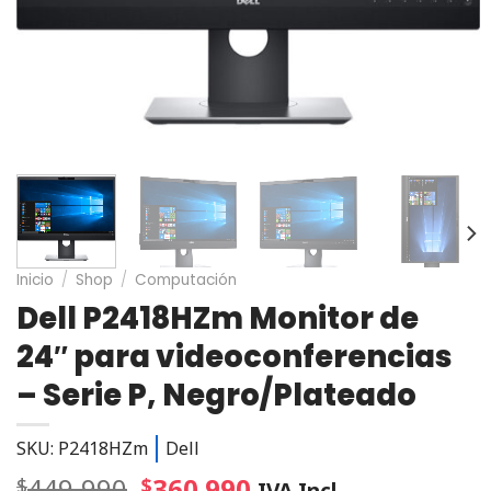
Inicio
/
Shop
/
Computación
Dell P2418HZm Monitor de
24″ para videoconferencias
– Serie P, Negro/Plateado
SKU: P2418HZm
Dell
449.990
360.990
$
$
IVA Incl.