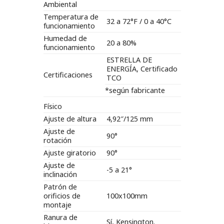
Ambiental
Temperatura de
32 a 72°F / 0 a 40°C
funcionamiento
Humedad de
20 a 80%
funcionamiento
ESTRELLA DE
ENERGÍA, Certificado
Certificaciones
TCO
*según fabricante
Físico
Ajuste de altura
4,92″/125 mm
Ajuste de
90°
rotación
Ajuste giratorio
90°
Ajuste de
-5 a 21°
inclinación
Patrón de
orificios de
100x100mm
montaje
Ranura de
Sí, Kensington.