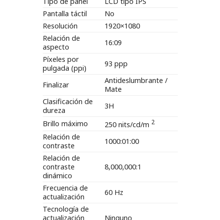
Tipo de panel
LCD tipo IPS
Pantalla táctil
No
Resolución
1920×1080
Relación de
16:09
aspecto
Píxeles por
93 ppp
pulgada (ppi)
Antideslumbrante /
Finalizar
Mate
Clasificación de
3H
dureza
2
Brillo máximo
250 nits/cd/m
Relación de
1000:01:00
contraste
Relación de
contraste
8,000,000:1
dinámico
Frecuencia de
60 Hz
actualización
Tecnología de
actualización
Ninguno