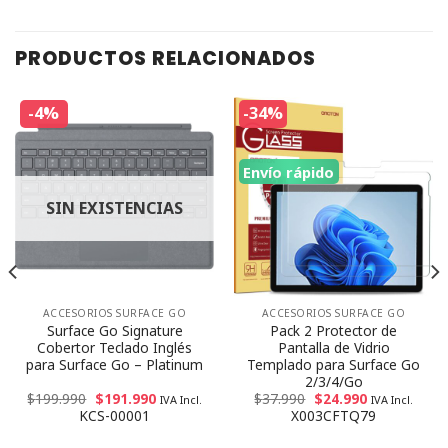
PRODUCTOS RELACIONADOS
-4%
-34%
Envío rápido
SIN EXISTENCIAS
ACCESORIOS SURFACE GO
ACCESORIOS SURFACE GO
Surface Go Signature
Pack 2 Protector de
Cobertor Teclado Inglés
Pantalla de Vidrio
para Surface Go – Platinum
Templado para Surface Go
2/3/4/Go
$
199.990
$
191.990
$
37.990
$
24.990
IVA Incl.
IVA Incl.
KCS-00001
X003CFTQ79