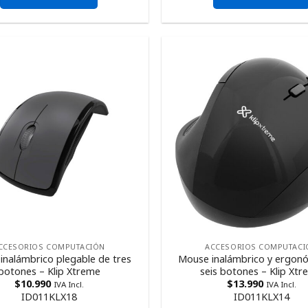
CCESORIOS COMPUTACIÓN
ACCESORIOS COMPUTACI
inalámbrico plegable de tres
Mouse inalámbrico y ergon
botones – Klip Xtreme
seis botones – Klip Xt
$
10.990
$
13.990
IVA Incl.
IVA Incl.
ID011KLX18
ID011KLX14