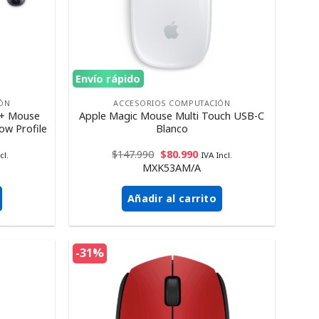
Envío rápido
ÓN
ACCESORIOS COMPUTACIÓN
 + Mouse
Apple Magic Mouse Multi Touch USB-C
ow Profile
Blanco
$
147.990
$
80.990
cl.
IVA Incl.
MXK53AM/A
Añadir al carrito
-31%