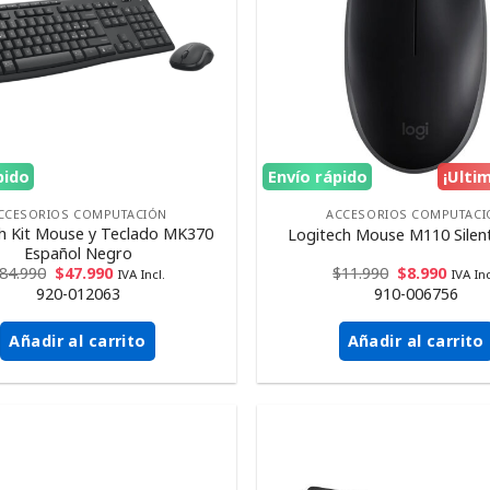
pido
Envío rápido
¡Ulti
CCESORIOS COMPUTACIÓN
ACCESORIOS COMPUTACI
h Kit Mouse y Teclado MK370
Logitech Mouse M110 Silen
Español Negro
84.990
$
47.990
$
11.990
$
8.990
IVA Incl.
IVA Inc
920-012063
910-006756
Añadir al carrito
Añadir al carrito