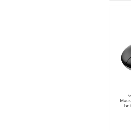
A
Mouse
bot