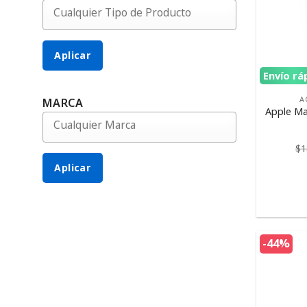
Aplicar
Envío rá
A
MARCA
Apple Ma
$
1
Aplicar
-44%