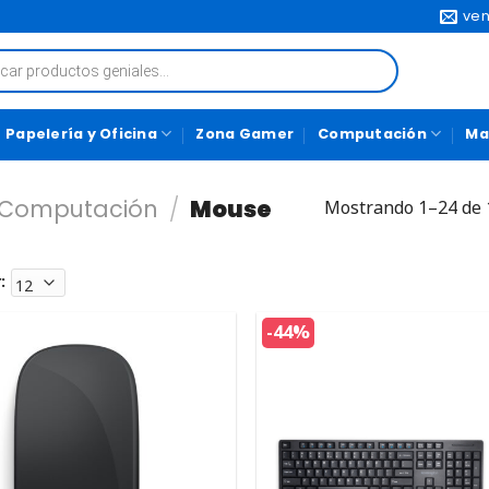
ven
Papelería y Oficina
Zona Gamer
Computación
Ma
 Computación
/
Mouse
Mostrando 1–24 de 
:
-44%