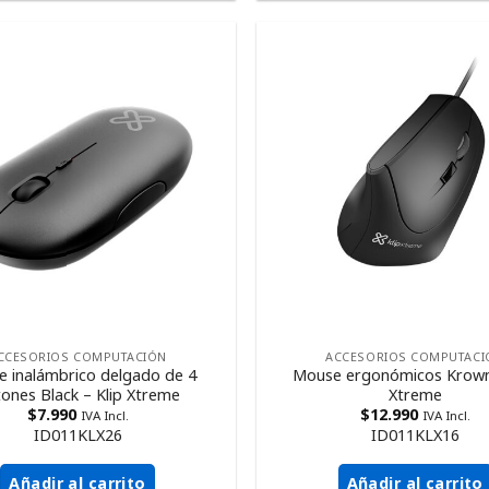
CCESORIOS COMPUTACIÓN
ACCESORIOS COMPUTACI
 inalámbrico delgado de 4
Mouse ergonómicos Krown 
ones Black – Klip Xtreme
Xtreme
$
7.990
$
12.990
IVA Incl.
IVA Incl.
ID011KLX26
ID011KLX16
Añadir al carrito
Añadir al carrito