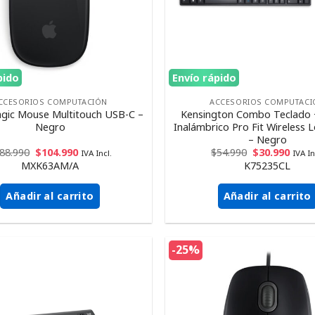
pido
Envío rápido
CCESORIOS COMPUTACIÓN
ACCESORIOS COMPUTACI
gic Mouse Multitouch USB-C –
Kensington Combo Teclado
Negro
Inalámbrico Pro Fit Wireless L
– Negro
88.990
$
104.990
$
54.990
$
30.990
IVA Incl.
IVA In
MXK63AM/A
K75235CL
Añadir al carrito
Añadir al carrito
-25%