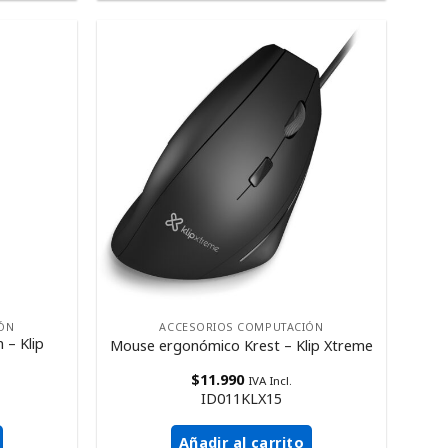
ÓN
ACCESORIOS COMPUTACIÓN
– Klip
Mouse ergonómico Krest – Klip Xtreme
$
11.990
IVA Incl.
ID011KLX15
Añadir al carrito