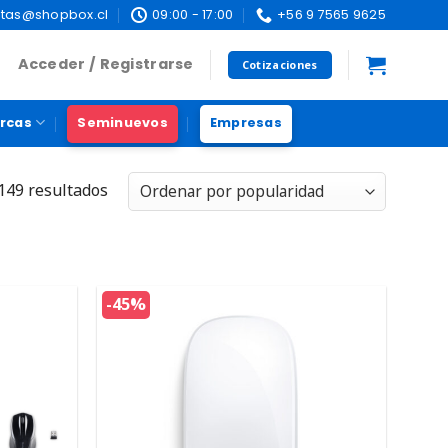
tas@shopbox.cl
09:00 - 17:00
+56 9 7565 9625
Acceder / Registrarse
Cotizaciones
rcas
Seminuevos
Empresas
149 resultados
-45%