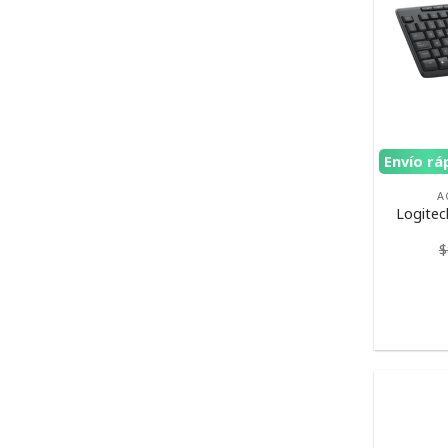
Envío rá
A
Logitec
$