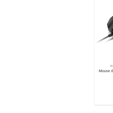
A
Mouse óp