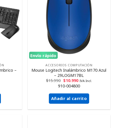
Envío rápido
ÓN
ACCESORIOS COMPUTACIÓN
ámbrico –
Mouse Logitech Inalámbrico M170 Azul
– 29LOGM17BL
$
15.990
$
10.990
IVA Incl.
910-004800
Añadir al carrito