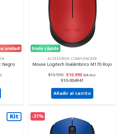
ma unidad!
Envío rápido
ÓN
ACCESORIOS COMPUTACIÓN
t Negro
Mouse Logitech Inalámbrico M170 Rojo
$
15.990
$
10.990
l.
IVA Incl.
910-004941
Añadir al carrito
Kit
-31%