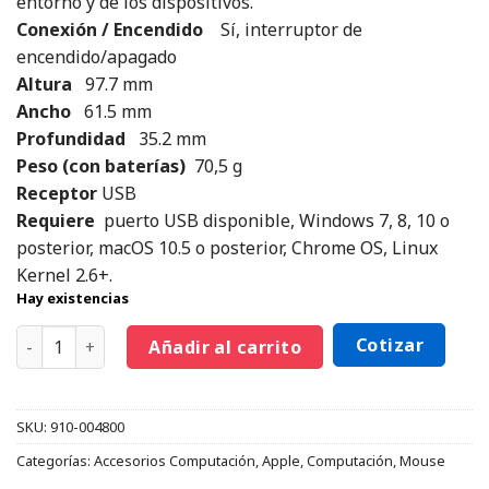
entorno y de los dispositivos.
Conexión / Encendido
Sí, interruptor de
encendido/apagado
Altura
97.7 mm
Ancho
61.5 mm
Profundidad
35.2 mm
Peso (con baterías)
70,5 g
Receptor
USB
Requiere
puerto USB disponible, Windows 7, 8, 10 o
posterior, macOS 10.5 o posterior, Chrome OS, Linux
Kernel 2.6+.
Hay existencias
Cotizar
Añadir al carrito
SKU:
910-004800
Categorías:
Accesorios Computación
,
Apple
,
Computación
,
Mouse