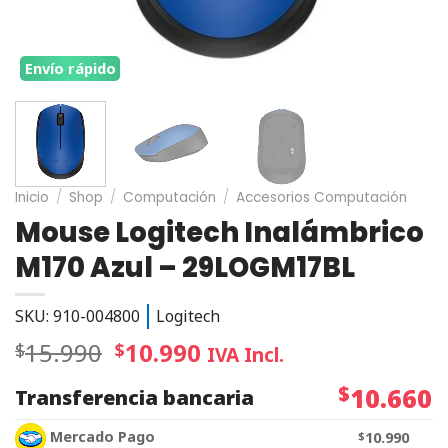
Envío rápido
Inicio
/
Shop
/
Computación
/
Accesorios Computación
Mouse Logitech Inalámbrico
M170 Azul – 29LOGM17BL
SKU: 910-004800
Logitech
15.990
10.990
$
$
IVA Incl.
$
10.660
Transferencia bancaria
Mercado Pago
$
10.990