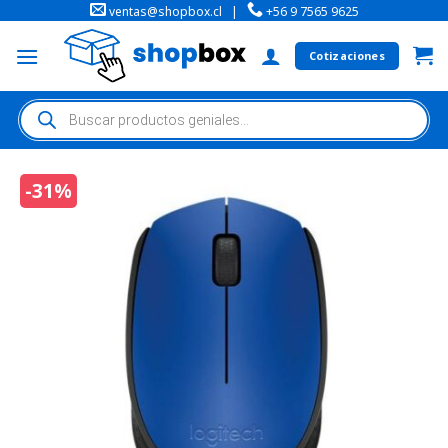
ventas@shopbox.cl
|
+56 9 7565 9625
Cotizaciones
-31%