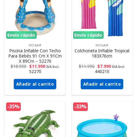
Envío rápido
Envío rápido
HOGAR
HOGAR
Piscina Inflable Con Techo
Colchoneta Inflable Tropical
Para Bebés 91 Cm X 91Cm
183X76cm
X 89Cm – 52270
$
18.990
$
11.990
$
11.990
$
7.990
IVA Incl.
IVA Incl.
52270
44021E
Añadir al carrito
Añadir al carrito
-35%
-33%