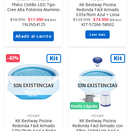
Philco Cintillo LED Tipo
Kit Bestway Piscina
Cree Alta Potencia Aluminio
Redonda Fácil Armado
3.05x76cm Azul + Lona
$
18.990
$
11.990
$
125.990
$
74.990
IVA Incl.
IVA Incl.
19LIN54125
KIT-57266-58002
Leer más
Añadir al carrito
Kit
Kit
-43%
SIN EXISTENCIAS
SIN EXISTENCIAS
Envío rápido
HOGAR
HOGAR
Kit Bestway Piscina
Kit Bestway Piscina
Redonda Fácil Armado
Redonda Fácil Armado con
3.05x76cm Azul + Porta
Filtro 244x61cm Azul +