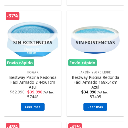
-37%
SIN EXISTENCIAS
SIN EXISTENCIAS
Envío rápido
Envío rápido
HOGAR
JARDÍN Y AIRE LIBRE
Bestway Piscina Redonda
Bestway Piscina Redonda
Fácil Armado 2.44x61cm
Fácil Armado 168x51cm
Azul
Azul
$
62.990
$
39.990
$
34.990
IVA Incl.
IVA Incl.
57448
57405
Leer más
Leer más
-48%
-41%