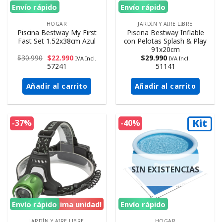
Envío rápido
Envío rápido
HOGAR
JARDÍN Y AIRE LIBRE
Piscina Bestway My First
Piscina Bestway Inflable
Fast Set 1.52x38cm Azul
con Pelotas Splash & Play
91x20cm
$
30.990
$
22.990
$
29.990
IVA Incl.
IVA Incl.
57241
51141
Añadir al carrito
Añadir al carrito
Kit
-37%
-40%
SIN EXISTENCIAS
Envío rápido
¡Ultima unidad!
Envío rápido
JARDÍN Y AIRE LIBRE
HOGAR