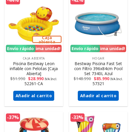
-44%
-42%
Caja
abierta
Envío rápido
¡Ultima unidad!
Envío rápido
¡Ultima unidad!
CAJA ABIERTA
HOGAR
Piscina Bestway Leon
Bestway Piscina Fast Set
inflable con Pelotas [Caja
con Filtro 396x84cm Pool
Abierta]
Set 7340L Azul
$
51.990
$
28.990
$
148.990
$
85.990
IVA Incl.
IVA Incl.
52261-CA
57321
Añadir al carrito
Añadir al carrito
-37%
-33%