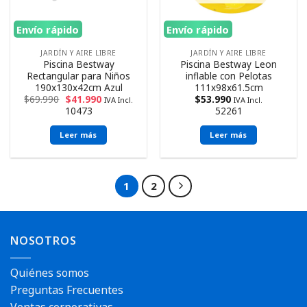
Envío rápido
Envío rápido
JARDÍN Y AIRE LIBRE
JARDÍN Y AIRE LIBRE
Piscina Bestway
Piscina Bestway Leon
Rectangular para Niños
inflable con Pelotas
190x130x42cm Azul
111x98x61.5cm
$
69.990
$
41.990
$
53.990
IVA Incl.
IVA Incl.
10473
52261
Leer más
Leer más
1
2
NOSOTROS
Quiénes somos
Preguntas Frecuentes
Ventas corporativas