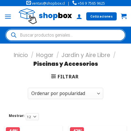
ventas@shopbox.cl
|
+56 9 7565 9625
Cotizaciones
Inicio
/
Hogar
/
Jardín y Aire Libre
/
Piscinas y Accesorios
FILTRAR
Mostrar: