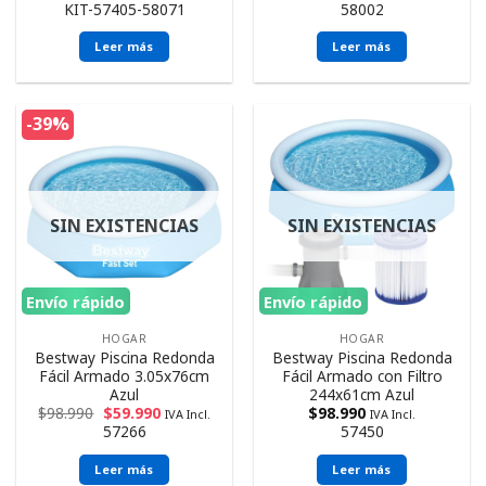
KIT-57405-58071
58002
Leer más
Leer más
-39%
SIN EXISTENCIAS
SIN EXISTENCIAS
Envío rápido
Envío rápido
HOGAR
HOGAR
Bestway Piscina Redonda
Bestway Piscina Redonda
Fácil Armado 3.05x76cm
Fácil Armado con Filtro
Azul
244x61cm Azul
$
98.990
$
59.990
$
98.990
IVA Incl.
IVA Incl.
57266
57450
Leer más
Leer más