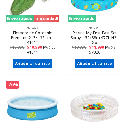
Envío rápido
¡Ultima unidad!
Envío rápido
HOGAR
HOGAR
Flotador de Cocodrilo
Piscina My First Fast Set
Premium 213×135 cm –
Spray 1.52x38m 477L H2o
41011
Go
$
16.990
$
10.990
$
17.990
$
11.990
IVA Incl.
IVA Incl.
41011
57326
Añadir al carrito
Añadir al carrito
-26%