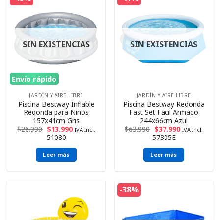
SIN EXISTENCIAS
SIN EXISTENCIAS
Envío rápido
JARDÍN Y AIRE LIBRE
JARDÍN Y AIRE LIBRE
Piscina Bestway Inflable
Piscina Bestway Redonda
Redonda para Niños
Fast Set Fácil Armado
157x41cm Gris
244x66cm Azul
$
26.990
$
13.990
$
63.990
$
37.990
IVA Incl.
IVA Incl.
51080
57305E
Leer más
Leer más
-38%