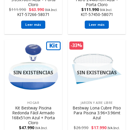
Cloro
Porta Cloro
$
111.990
$
63.990
$
111.990
IVA Incl.
IVA Incl.
KIT-57266-58071
KIT-57450-58071
Leer más
Leer más
Kit
-33%
SIN EXISTENCIAS
SIN EXISTENCIAS
HOGAR
JARDÍN Y AIRE LIBRE
Kit Bestway Piscina
Bestway Lona Cubre Piso
Redonda Fácil Armado
Para Piscina 3.96×3.96mt
168x51cm Azul + Porta
Azul
Cloro
$
47.990
$
26.990
$
17.990
IVA Incl.
IVA Incl.