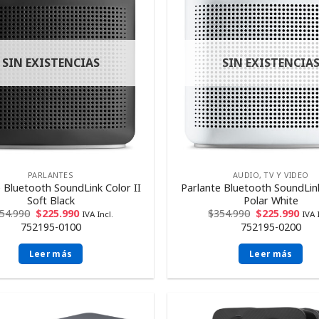
SIN EXISTENCIAS
SIN EXISTENCIA
PARLANTES
AUDIO, TV Y VIDEO
 Bluetooth SoundLink Color II
Parlante Bluetooth SoundLink
Soft Black
Polar White
54.990
$
225.990
$
354.990
$
225.990
IVA Incl.
IVA 
752195-0100
752195-0200
Leer más
Leer más