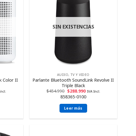
S
SIN EXISTENCIAS
AUDIO, TV Y VIDEO
 Color II
Parlante Bluetooth SoundLink Revolve II
Triple Black
$
454.990
$
288.990
Incl.
IVA Incl.
858365-0100
Leer más