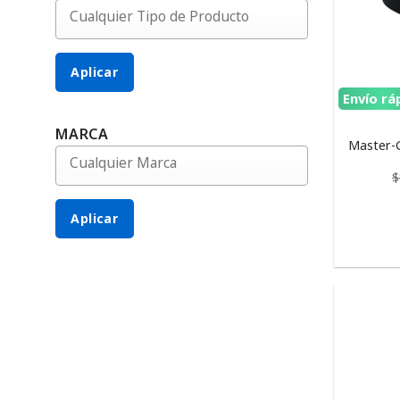
Aplicar
Envío rá
MARCA
Master-G
$
Aplicar