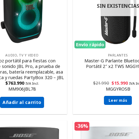
SIN EXISTENCIA
Envío rápido
AUDIO, TV Y VIDEO
PARLANTES
oz portátil para fiestas con
Master-G Parlante Bluetoo
 sonido JBL Pro, a prueba de
Portátil 2″ x2 TWS MGG
uras, batería reemplazable, asa
ca y ruedas PartyBox 320 – JBL
$
763.990
$
21.990
$
15.990
IVA Incl.
IVA In
MM906JBL78
MGGYROSB
Leer más
Añadir al carrito
-36%