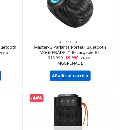
ACCESORIOS
Bluetooth
Master-G Parlante Portátil Bluetooth
egro
MGGRENADE 2″ Recargable BT
$
15.990
$
9.990
l.
IVA Incl.
MGGRENADE
Añadir al carrito
-44%