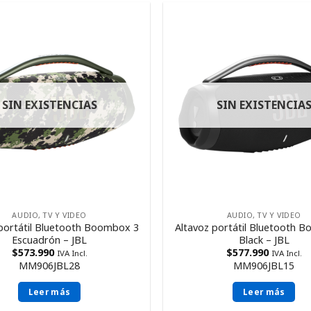
SIN EXISTENCIAS
SIN EXISTENCIA
AUDIO, TV Y VIDEO
AUDIO, TV Y VIDEO
portátil Bluetooth Boombox 3
Altavoz portátil Bluetooth 
Escuadrón – JBL
Black – JBL
$
573.990
$
577.990
IVA Incl.
IVA Incl.
MM906JBL28
MM906JBL15
Leer más
Leer más