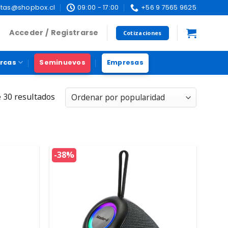
tas@shopbox.cl
09:00 - 17:00
+56 9 7565 9625
Acceder / Registrarse
Cotizaciones
rcas
Seminuevos
Empresas
 30 resultados
-38%