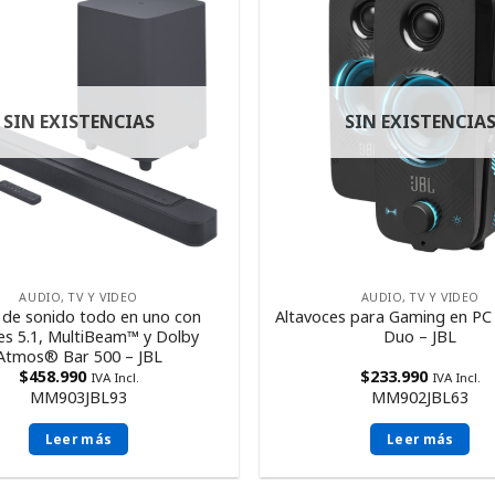
SIN EXISTENCIAS
SIN EXISTENCIA
AUDIO, TV Y VIDEO
AUDIO, TV Y VIDEO
 de sonido todo en uno con
Altavoces para Gaming en P
es 5.1, MultiBeam™ y Dolby
Duo – JBL
Atmos® Bar 500 – JBL
$
458.990
$
233.990
IVA Incl.
IVA Incl.
MM903JBL93
MM902JBL63
Leer más
Leer más