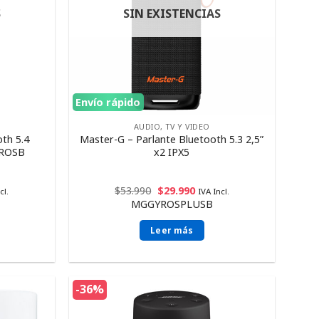
S
SIN EXISTENCIAS
Envío rápido
AUDIO, TV Y VIDEO
th 5.4
Master-G – Parlante Bluetooth 5.3 2,5”
YROSB
x2 IPX5
$
53.990
$
29.990
cl.
IVA Incl.
MGGYROSPLUSB
Leer más
-36%