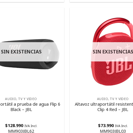
SIN EXISTENCIAS
SIN EXISTENCIA
AUDIO, TV Y VIDEO
AUDIO, TV Y VIDEO
ortátil a prueba de agua Flip 6
Altavoz ultraportátil resisten
Black – JBL
Clip 4 Red – JBL
$
128.990
$
73.990
IVA Incl.
IVA Incl.
MM903JBL62
MM903JBL03