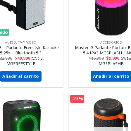
pido
AUDIO, TV Y VIDEO
ACCESORIOS
 – Parlante Freestyle Karaoke
Master-G Parlante Portátil 
5,25» – Bluetooth 5.3
5.4 IPX3 MGSPLASH – N
82.990
$
49.990
$
16.990
$
9.990
IVA Incl.
IVA Inc
MGFREESTYLE
MGSPLASHB
Añadir al carrito
Añadir al carrito
-27%