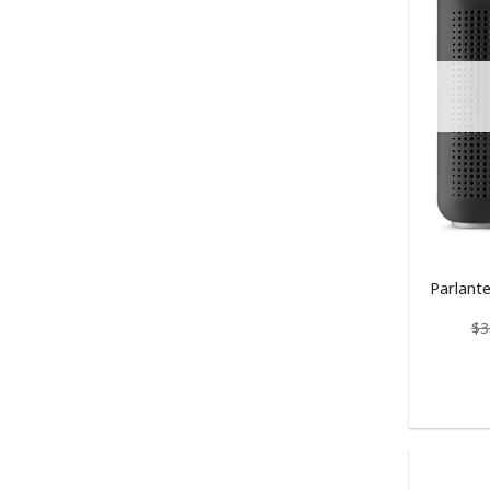
Parlante
$
3