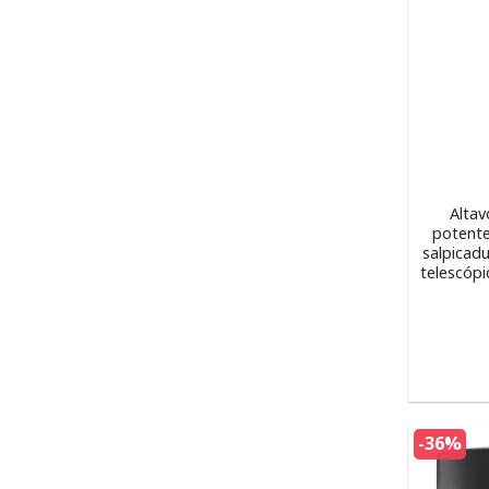
Altav
potente
salpicad
telescópi
-36%