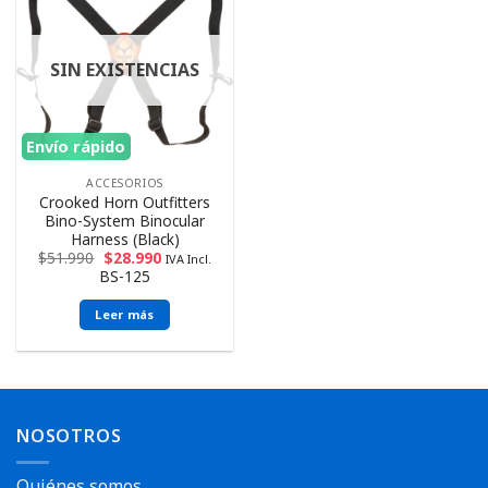
SIN EXISTENCIAS
Envío rápido
ACCESORIOS
Crooked Horn Outfitters
Bino-System Binocular
Harness (Black)
$
51.990
$
28.990
IVA Incl.
BS-125
Leer más
NOSOTROS
Quiénes somos