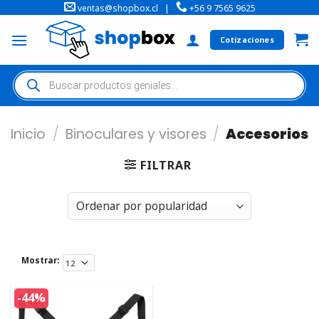
ventas@shopbox.cl
|
+56 9 7565 9625
Cotizaciones
Inicio
/
Binoculares y visores
/
Accesorios
FILTRAR
Mostrar:
-44%