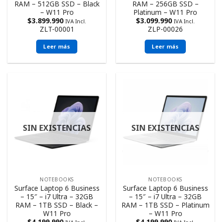
RAM – 512GB SSD – Black
RAM – 256GB SSD –
– W11 Pro
Platinum – W11 Pro
$
3.899.990
$
3.099.990
IVA Incl.
IVA Incl.
ZLT-00001
ZLP-00026
Leer más
Leer más
SIN EXISTENCIAS
SIN EXISTENCIAS
NOTEBOOKS
NOTEBOOKS
Surface Laptop 6 Business
Surface Laptop 6 Business
– 15″ – i7 Ultra – 32GB
– 15″ – i7 Ultra – 32GB
RAM – 1TB SSD – Black –
RAM – 1TB SSD – Platinum
W11 Pro
– W11 Pro
$
4.199.990
$
4.199.990