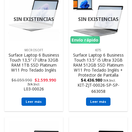
SIN EXISTENCIAS
SIN EXISTENCIAS
Envío rápido
MICROSOFT
KITS
Surface Laptop 6 Business
Surface Laptop 6 Business
Touch 13,5″ i7 Ultra 32GB
Touch 13.5″ i5 Ultra 32GB
RAM 1TB SSD Platinum
RAM 512GB SSD Platinum
W11 Pro Teclado Inglés
W11 Pro Teclado Inglés +
Protector de Pantalla
$
6.059.990
$
2.599.990
$
4.436.980
IVA Incl.
IVA Incl.
KIT-ZJT-00026-SP-SP-
L03-00026
663058
Leer más
Leer más