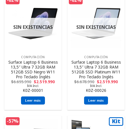
-62%
-62%
SIN EXISTENCIAS
SIN EXISTENCIAS
COMPUTACIÓN
COMPUTACIÓN
Surface Laptop 6 Business
Surface Laptop 6 Business
13,5″ Ultra 7 32GB RAM
13,5″ Ultra 7 32GB RAM
512GB SSD Negro W11
512GB SSD Platinum W11
Pro Teclado Inglés
Pro Teclado Inglés
$
6.695.990
$
2.519.990
$
6.678.990
$
2.519.990
IVA Incl.
IVA Incl.
K0Z-00001
K0Z-00026
Leer más
Leer más
Kit
-57%