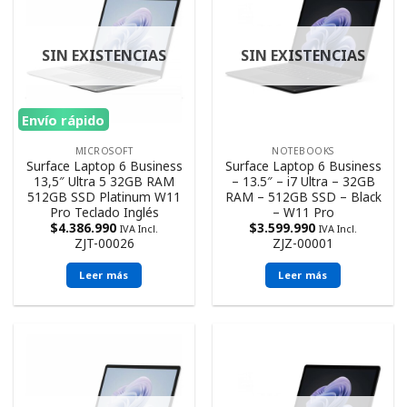
SIN EXISTENCIAS
SIN EXISTENCIAS
Envío rápido
MICROSOFT
NOTEBOOKS
Surface Laptop 6 Business
Surface Laptop 6 Business
13,5″ Ultra 5 32GB RAM
– 13.5″ – i7 Ultra – 32GB
512GB SSD Platinum W11
RAM – 512GB SSD – Black
Pro Teclado Inglés
– W11 Pro
$
4.386.990
$
3.599.990
IVA Incl.
IVA Incl.
ZJT-00026
ZJZ-00001
Leer más
Leer más