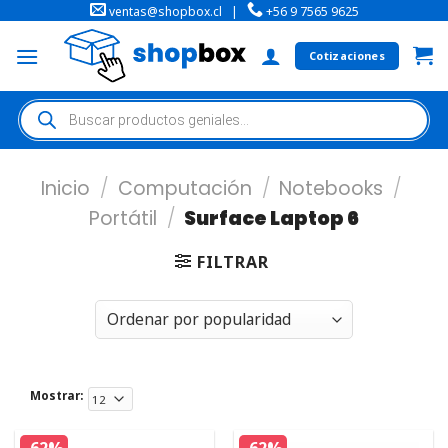
ventas@shopbox.cl
|
+56 9 7565 9625
Cotizaciones
Inicio
/
Computación
/
Notebooks
/
Portátil
/
Surface Laptop 6
FILTRAR
Mostrar: