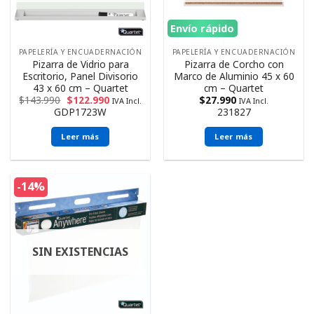
Envío rápido
PAPELERÍA Y ENCUADERNACIÓN
PAPELERÍA Y ENCUADERNACIÓN
Pizarra de Vidrio para
Pizarra de Corcho con
Escritorio, Panel Divisorio
Marco de Aluminio 45 x 60
43 x 60 cm – Quartet
cm – Quartet
$
143.990
$
122.990
$
27.990
IVA Incl.
IVA Incl.
GDP1723W
231827
Leer más
Leer más
-14%
SIN EXISTENCIAS