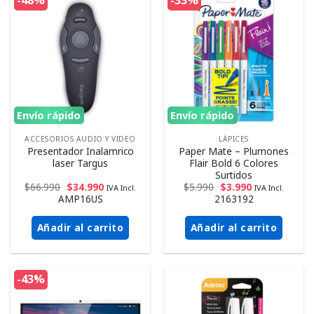
-48%
-33%
Envío rápido
Envío rápido
ACCESORIOS AUDIO Y VIDEO
LÁPICES
Presentador Inalamrico
Paper Mate – Plumones
laser Targus
Flair Bold 6 Colores
Surtidos
$
66.990
$
34.990
$
5.990
$
3.990
IVA Incl.
IVA Incl.
AMP16US
2163192
Añadir al carrito
Añadir al carrito
-43%