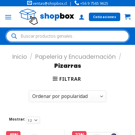
ventas@shopbox.cl
|
+56 9 7565 9625
Cotizaciones
Inicio
/
Papelería y Encuadernación
/
Pizarras
FILTRAR
Mostrar: