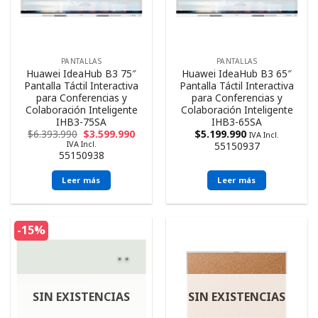
PANTALLAS
PANTALLAS
Huawei IdeaHub B3 75″
Huawei IdeaHub B3 65″
Pantalla Táctil Interactiva
Pantalla Táctil Interactiva
para Conferencias y
para Conferencias y
Colaboración Inteligente
Colaboración Inteligente
IHB3-75SA
IHB3-65SA
$
6.393.990
$
3.599.990
$
5.199.990
IVA Incl.
IVA Incl.
55150937
55150938
Leer más
Leer más
-15%
SIN EXISTENCIAS
SIN EXISTENCIAS