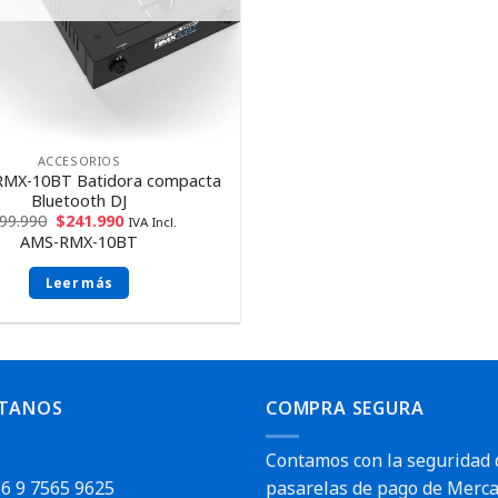
ACCESORIOS
RMX-10BT Batidora compacta
Bluetooth DJ
99.990
$
241.990
IVA Incl.
AMS-RMX-10BT
Leer más
TANOS
COMPRA SEGURA
Contamos con la seguridad 
6 9 7565 9625
pasarelas de pago de Merca