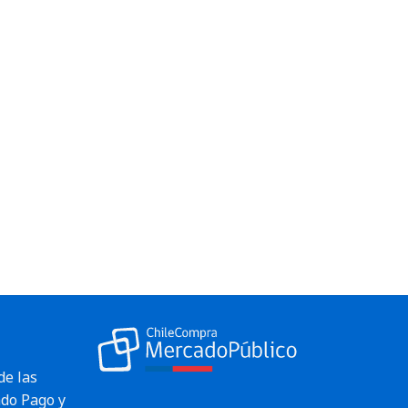
de las
do Pago y