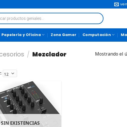
ven
Papelería y Oficina
Zona Gamer
Computación
Ma
cesorios
/
Mezclador
Mostrando el ú
:
SIN EXISTENCIAS