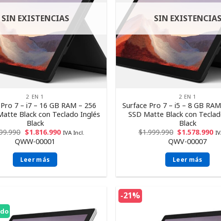
SIN EXISTENCIAS
SIN EXISTENCIA
2 EN 1
2 EN 1
 Pro 7 – i7 – 16 GB RAM – 256
Surface Pro 7 – i5 – 8 GB RA
atte Black con Teclado Inglés
SSD Matte Black con Teclad
Black
Black
299.990
$
1.816.990
$
1.999.990
$
1.578.990
IVA Incl.
IV
QWW-00001
QWV-00007
Leer más
Leer más
-21%
ido