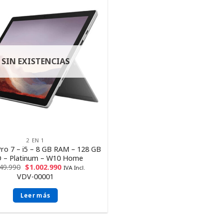
SIN EXISTENCIAS
2 EN 1
Pro 7 – i5 – 8 GB RAM – 128 GB
 – Platinum – W10 Home
449.990
$
1.002.990
IVA Incl.
VDV-00001
Leer más