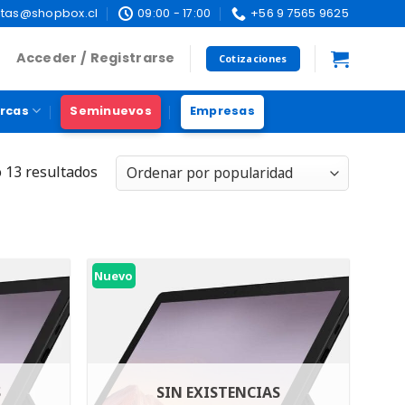
tas@shopbox.cl
09:00 - 17:00
+56 9 7565 9625
Acceder / Registrarse
Cotizaciones
rcas
Seminuevos
Empresas
 13 resultados
Nuevo
S
SIN EXISTENCIAS