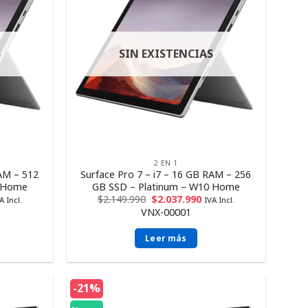
S
SIN EXISTENCIAS
2 EN 1
RAM – 512
Surface Pro 7 – i7 – 16 GB RAM – 256
0 Home
GB SSD – Platinum – W10 Home
$
2.149.990
$
2.037.990
A Incl.
IVA Incl.
VNX-00001
Leer más
-21%