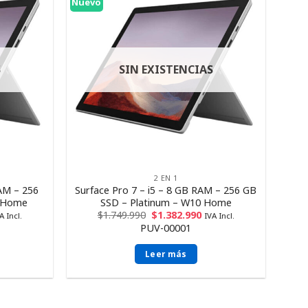
Nuevo
S
SIN EXISTENCIAS
2 EN 1
RAM – 256
Surface Pro 7 – i5 – 8 GB RAM – 256 GB
0 Home
SSD – Platinum – W10 Home
$
1.749.990
$
1.382.990
A Incl.
IVA Incl.
PUV-00001
Leer más