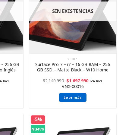
S
SIN EXISTENCIAS
2 EN 1
M – 256 GB
Surface Pro 7 – i7 – 16 GB RAM – 256
o Inglés
GB SSD – Matte Black – W10 Home
$
2.149.990
$
1.697.990
A Incl.
IVA Incl.
VNX-00016
Leer más
-5%
Nuevo