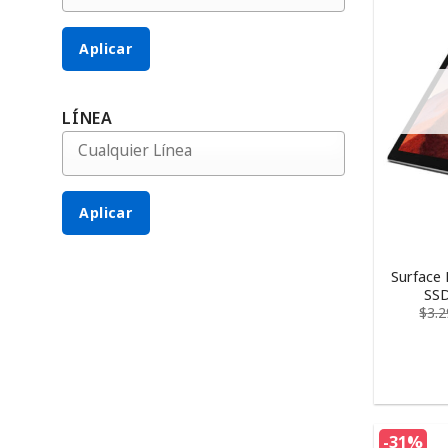
Aplicar
LÍNEA
Aplicar
Surface 
SSD
$
3.
-31%