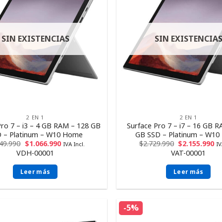
SIN EXISTENCIAS
SIN EXISTENCIA
2 EN 1
2 EN 1
Pro 7 – i3 – 4 GB RAM – 128 GB
Surface Pro 7 – i7 – 16 GB 
 – Platinum – W10 Home
GB SSD – Platinum – W1
349.990
$
1.066.990
$
2.729.990
$
2.155.990
IVA Incl.
IV
VDH-00001
VAT-00001
Leer más
Leer más
-5%