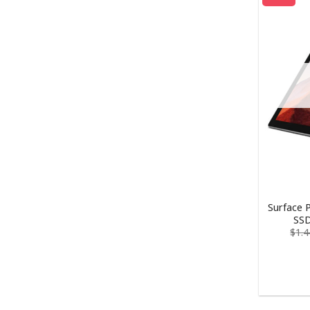
Surface 
SSD
$
1.