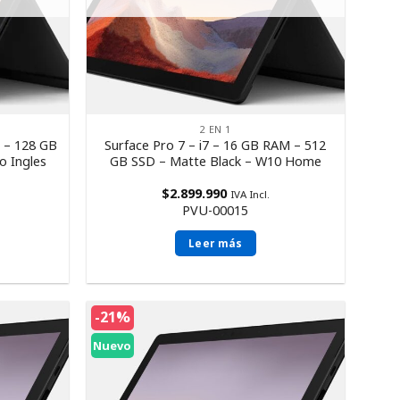
2 EN 1
M – 128 GB
Surface Pro 7 – i7 – 16 GB RAM – 512
o Ingles
GB SSD – Matte Black – W10 Home
$
2.899.990
IVA Incl.
PVU-00015
Leer más
-21%
Nuevo