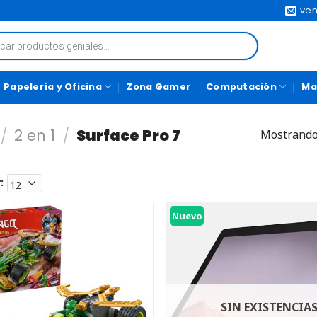
ven
Papelería y Oficina
Zona Gamer
Computación
Ma
/
2 en 1
/
Surface Pro 7
Mostrando
:
Nuevo
SIN EXISTENCIA