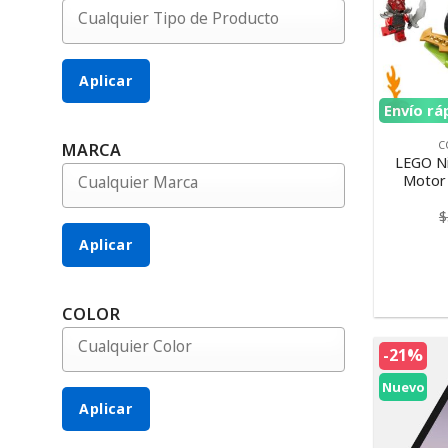
Aplicar
Envío rá
C
MARCA
LEGO Ni
Motor 
$
Aplicar
COLOR
-21%
Nuevo
Aplicar