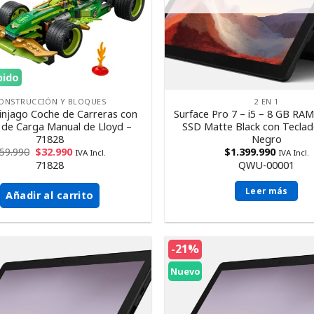
pido
ONSTRUCCIÓN Y BLOQUES
2 EN 1
njago Coche de Carreras con
Surface Pro 7 – i5 – 8 GB RA
de Carga Manual de Lloyd –
SSD Matte Black con Teclad
71828
Negro
59.990
$
32.990
$
1.399.990
IVA Incl.
IVA Incl.
71828
QWU-00001
Leer más
Añadir al carrito
-21%
Nuevo