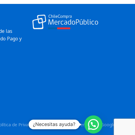
de las
do Pago y
¿Necesitas ayuda?
olítica de Privacidad
y los
Términos del Servicio
de Google.