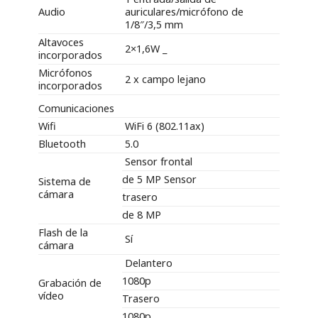
Audio
auriculares/micrófono de
1/8″/3,5 mm
Altavoces
2×1,6W _
incorporados
Micrófonos
2 x campo lejano
incorporados
Comunicaciones
Wifi
WiFi 6 (802.11ax)
Bluetooth
5.0
Sensor frontal
de 5 MP Sensor
Sistema de
cámara
trasero
de 8 MP
Flash de la
Sí
cámara
Delantero
1080p
Grabación de
vídeo
Trasero
1080p