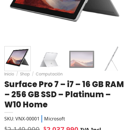
Inicio
/
Shop
/
Computación
Surface Pro 7 – i7 – 16 GB RAM
– 256 GB SSD – Platinum –
W10 Home
SKU: VNX-00001
Microsoft
2.149.990
2.037.990
$
$
IVA Incl.