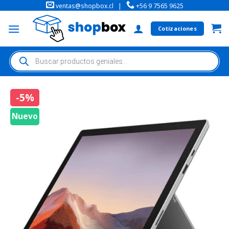
ventas@shopbox.cl
|
+56 9 7565 9625
Cotizaciones
-5%
Nuevo