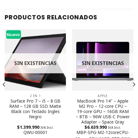
PRODUCTOS RELACIONADOS
Nuevo
SIN EXISTENCIAS
SIN EXISTENCIAS
2 EN 1
APPLE
Surface Pro 7 – i5 – 8 GB
MacBook Pro 14″ – Apple
RAM – 128 GB SSD Matte
M2 Pro – 12-core CPU –
Black con Teclado Ingles
19-core GPU – 16GB RAM
Negro
– 8TB – 96W USB-C Power
Adapter – Space Gray
$
1.399.990
$
6.639.990
IVA Incl.
IVA Incl.
QWU-00001
MBP-SPG-M2-12coreCPU-