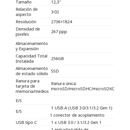
Tamaño
12,3″
Relación de
3:02
aspecto
Resolución
2736×1824
Densidad de
267 ppp
pixeles
Almacenamiento
y Expansión
Capacidad Total
256GB
Instalada
Almacenamiento
SSD
de estado sólido
Ranura para
Ranura única:
tarjeta de
microSD/microSDHC/microSDXC
memoria/medios
E/S
1 USB-A (USB 3.0/3.1/3.2 Gen 1)
E/S
1 conector de acoplamiento
USB tipo C
1 x USB 3.0 / 3.1/3.2 Gen 1
1 entrada/salida de