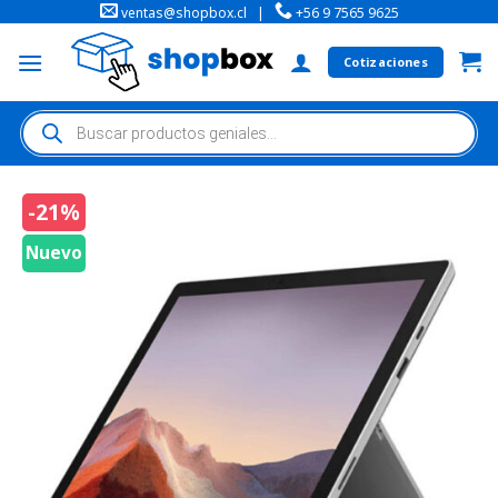
ventas@shopbox.cl
|
+56 9 7565 9625
Cotizaciones
-21%
Nuevo