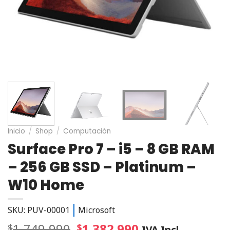
Inicio
/
Shop
/
Computación
Surface Pro 7 – i5 – 8 GB RAM
– 256 GB SSD – Platinum –
W10 Home
SKU: PUV-00001
Microsoft
1.749.990
1.382.990
$
$
IVA Incl.