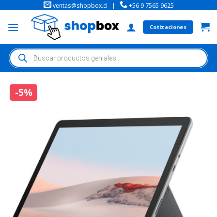
ventas@shopbox.cl
|
+56 9 7565 9625
Cotizaciones
-5%