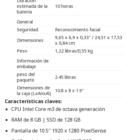
Duración
estimada de la
10 horas
batería
General
Seguridad
Reconocimiento facial
9,65 x 6,9 x 0,33″ / 24,51 x 17,53
Dimensiones
x 0,84 cm
Peso
1,22 libras/0,55 kg
Información de
embalaje
peso del
2.45 libras
paquete
Dimensiones de
10.8 x 8 x 1.9″
la caja (LxAnxAl)
Características claves:
CPU Intel Core m3 de octava generación
RAM de 8 GB | SSD de 128 GB
Pantalla de 10.5″ 1920 x 1280 PixelSense