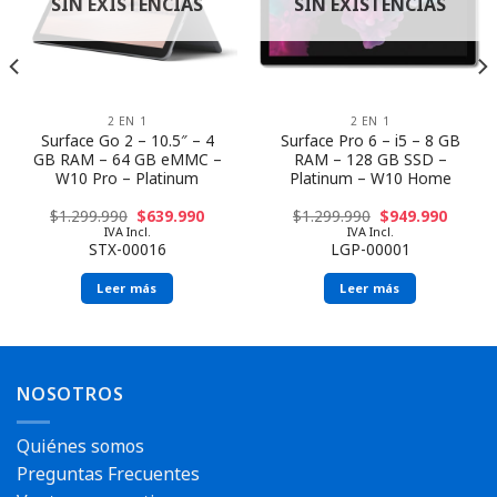
SIN EXISTENCIAS
SIN EXISTENCIAS
2 EN 1
2 EN 1
Surface Go 2 – 10.5″ – 4
Surface Pro 6 – i5 – 8 GB
GB RAM – 64 GB eMMC –
RAM – 128 GB SSD –
W10 Pro – Platinum
Platinum – W10 Home
$
1.299.990
$
639.990
$
1.299.990
$
949.990
IVA Incl.
IVA Incl.
STX-00016
LGP-00001
Leer más
Leer más
NOSOTROS
Quiénes somos
Preguntas Frecuentes