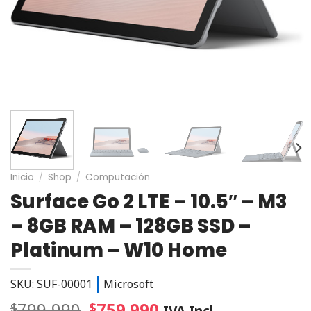
Inicio
/
Shop
/
Computación
Surface Go 2 LTE – 10.5″ – M3
– 8GB RAM – 128GB SSD –
Platinum – W10 Home
SKU: SUF-00001
Microsoft
799.990
759.990
$
$
IVA Incl.