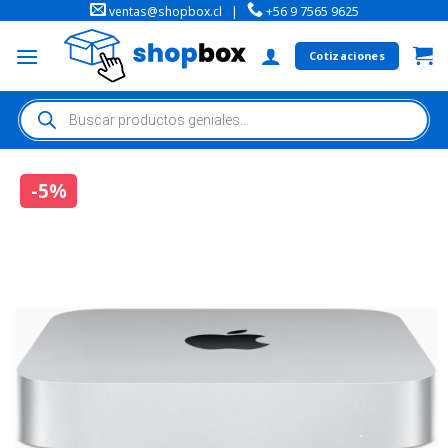
ventas@shopbox.cl
|
+56 9 7565 9625
Cotizaciones
-5%