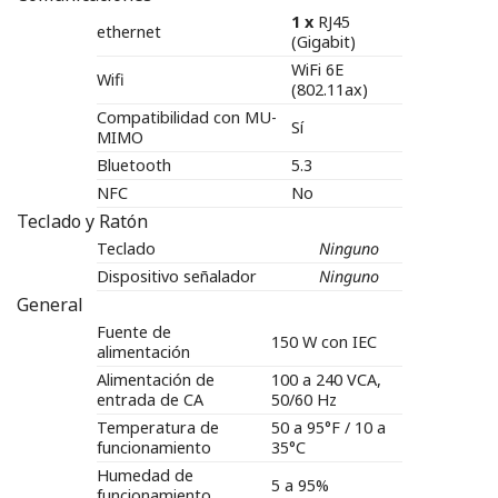
1 x
RJ45
ethernet
(Gigabit)
WiFi 6E
Wifi
(802.11ax)
Compatibilidad con MU-
Sí
MIMO
Bluetooth
5.3
NFC
No
Teclado y Ratón
Teclado
Ninguno
Dispositivo señalador
Ninguno
General
Fuente de
150 W con IEC
alimentación
Alimentación de
100 a 240 VCA,
entrada de CA
50/60 Hz
Temperatura de
50 a 95°F / 10 a
funcionamiento
35°C
Humedad de
5 a 95%
funcionamiento