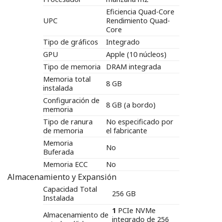
Eficiencia Quad-Core
UPC
Rendimiento Quad-
Core
Tipo de gráficos
Integrado
GPU
Apple (10 núcleos)
Tipo de memoria
DRAM integrada
Memoria total
8 GB
instalada
Configuración de
8 GB (a bordo)
memoria
Tipo de ranura
No especificado por
de memoria
el fabricante
Memoria
No
Buferada
Memoria ECC
No
Almacenamiento y Expansión
Capacidad Total
256 GB
Instalada
1
PCIe NVMe
Almacenamiento de
integrado de 256