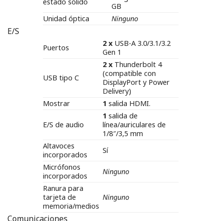
estado sólido
GB
Unidad óptica
Ninguno
E/S
2 x
USB-A 3.0/3.1/3.2
Puertos
Gen 1
2 x
Thunderbolt 4
(compatible con
USB tipo C
DisplayPort y Power
Delivery)
Mostrar
1
salida HDMI.
1
salida de
E/S de audio
línea/auriculares de
1/8″/3,5 mm
Altavoces
Sí
incorporados
Micrófonos
Ninguno
incorporados
Ranura para
tarjeta de
Ninguno
memoria/medios
Comunicaciones