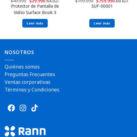
$
49.990
$
39.990
$
799.990
$
759.990
IVA Incl.
IVA Incl.
Protector de Pantalla de
SUF-00001
Vidrio Surface Book 3
Leer más
Leer más
NOSOTROS
Quiénes somos
Preguntas Frecuentes
Ventas corporativas
Términos y Condiciones