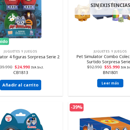
SIN EXISTENCIA
pido
JUGUETES Y JUEGOS
JUGUETES Y JUEGOS
Pet Simulator Combo Colecc
ator 4 figuras Sorpresa Serie 2
Surtido Sorpresa Seri
39.990
$
24.990
$
92.990
$
55.990
IVA Incl.
IVA In
CB1813
BN1801
Leer más
Añadir al carrito
-39%