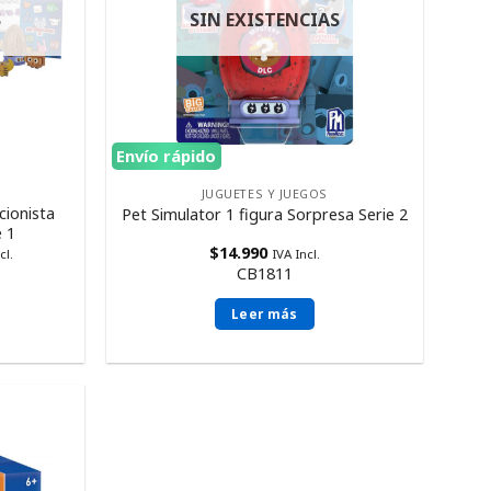
S
SIN EXISTENCIAS
Envío rápido
JUGUETES Y JUEGOS
ionista
Pet Simulator 1 figura Sorpresa Serie 2
e 1
$
14.990
cl.
IVA Incl.
CB1811
Leer más