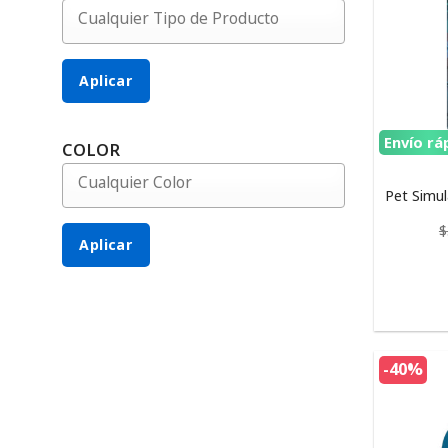
Aplicar
Envío rá
COLOR
Pet Simul
$
Aplicar
-40%