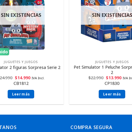
SIN EXISTENCIAS
SIN EXISTENCIA
pido
JUGUETES Y JUEGOS
JUGUETES Y JUEGOS
Pet Simulator 1 Peluche Sorp
ator 2 figuras Sorpresa Serie 2
2
24.990
$
14.990
$
22.990
$
13.990
IVA Incl.
IVA In
CB1812
CP1830
Leer más
Leer más
TANOS
COMPRA SEGURA