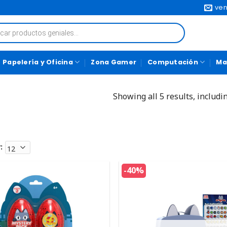
ven
Papelería y Oficina
Zona Gamer
Computación
Ma
Showing all 5 results, includi
:
-40%