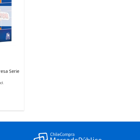
S
resa Serie
cl.