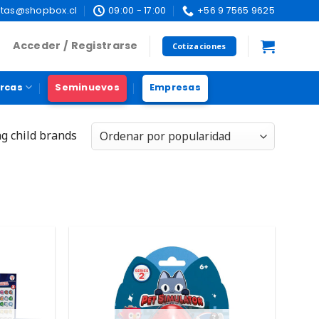
tas@shopbox.cl
09:00 - 17:00
+56 9 7565 9625
Acceder / Registrarse
Cotizaciones
rcas
Seminuevos
Empresas
ng child brands