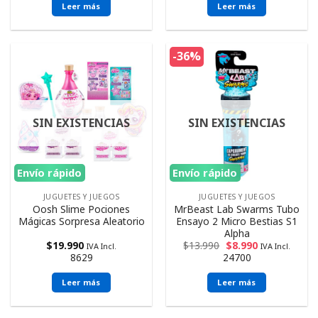
Leer más
Leer más
-36%
SIN EXISTENCIAS
SIN EXISTENCIAS
Envío rápido
Envío rápido
JUGUETES Y JUEGOS
JUGUETES Y JUEGOS
Oosh Slime Pociones
MrBeast Lab Swarms Tubo
Mágicas Sorpresa Aleatorio
Ensayo 2 Micro Bestias S1
Alpha
$
19.990
$
13.990
$
8.990
IVA Incl.
IVA Incl.
8629
24700
Leer más
Leer más