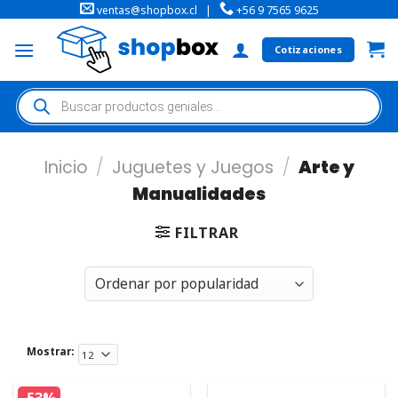
ventas@shopbox.cl
|
+56 9 7565 9625
Cotizaciones
Inicio
/
Juguetes y Juegos
/
Arte y
Manualidades
FILTRAR
Mostrar: