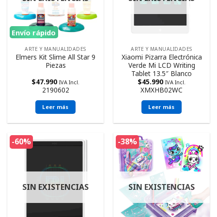
Envío rápido
ARTE Y MANUALIDADES
ARTE Y MANUALIDADES
Elmers Kit Slime All Star 9
Xiaomi Pizarra Electrónica
Piezas
Verde Mi LCD Writing
Tablet 13.5″ Blanco
$
47.990
$
45.990
IVA Incl.
IVA Incl.
2190602
XMXHB02WC
Leer más
Leer más
-60%
-38%
SIN EXISTENCIAS
SIN EXISTENCIAS