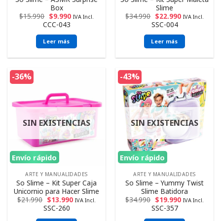
Box
Slime
$
15.990
$
9.990
$
34.990
$
22.990
IVA Incl.
IVA Incl.
CCC-043
SSC-004
Leer más
Leer más
-36%
-43%
SIN EXISTENCIAS
SIN EXISTENCIAS
Envío rápido
Envío rápido
ARTE Y MANUALIDADES
ARTE Y MANUALIDADES
So Slime – Kit Super Caja
So Slime – Yummy Twist
Unicornio para Hacer Slime
Slime Batidora
$
21.990
$
13.990
$
34.990
$
19.990
IVA Incl.
IVA Incl.
SSC-260
SSC-357