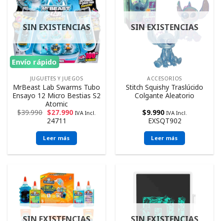
SIN EXISTENCIAS
SIN EXISTENCIAS
Envío rápido
JUGUETES Y JUEGOS
ACCESORIOS
MrBeast Lab Swarms Tubo
Stitch Squishy Traslúcido
Ensayo 12 Micro Bestias S2
Colgante Aleatorio
Atomic
$
39.990
$
27.990
$
9.990
IVA Incl.
IVA Incl.
24711
EXSQT902
Leer más
Leer más
SIN EXISTENCIAS
SIN EXISTENCIAS