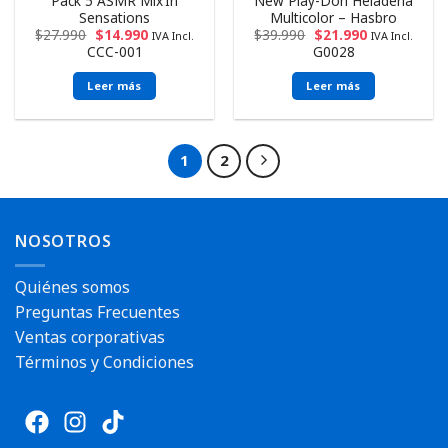
Pack 5 ASMR Mix’In
New Play-Doh Heladería
Sensations
Multicolor – Hasbro
$
27.990
$
14.990
$
39.990
$
21.990
IVA Incl.
IVA Incl.
CCC-001
G0028
Leer más
Leer más
1
2
NOSOTROS
Quiénes somos
Preguntas Frecuentes
Ventas corporativas
Términos y Condiciones