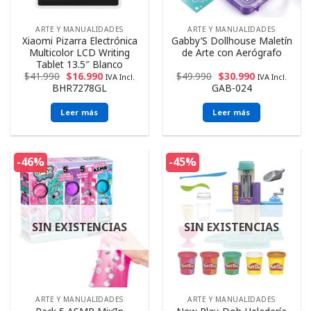
ARTE Y MANUALIDADES
ARTE Y MANUALIDADES
Xiaomi Pizarra Electrónica
Gabby’S Dollhouse Maletín
Multicolor LCD Writing
de Arte con Aerógrafo
Tablet 13.5″ Blanco
$
41.990
$
16.990
$
49.990
$
30.990
IVA Incl.
IVA Incl.
BHR7278GL
GAB-024
Leer más
Leer más
-46%
-45%
SIN EXISTENCIAS
SIN EXISTENCIAS
ARTE Y MANUALIDADES
ARTE Y MANUALIDADES