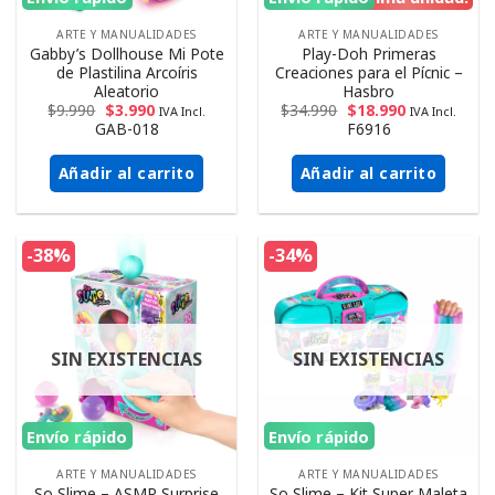
ARTE Y MANUALIDADES
ARTE Y MANUALIDADES
Gabby’s Dollhouse Mi Pote
Play-Doh Primeras
de Plastilina Arcoíris
Creaciones para el Pícnic –
Aleatorio
Hasbro
$
9.990
$
3.990
$
34.990
$
18.990
IVA Incl.
IVA Incl.
GAB-018
F6916
Añadir al carrito
Añadir al carrito
-38%
-34%
SIN EXISTENCIAS
SIN EXISTENCIAS
Envío rápido
Envío rápido
ARTE Y MANUALIDADES
ARTE Y MANUALIDADES
So Slime – ASMR Surprise
So Slime – Kit Super Maleta