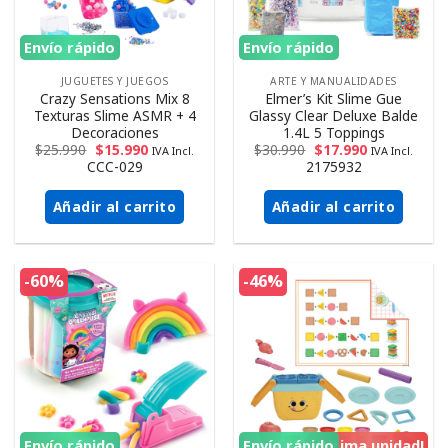
Envío rápido
Envío rápido
JUGUETES Y JUEGOS
ARTE Y MANUALIDADES
Crazy Sensations Mix 8
Elmer’s Kit Slime Gue
Texturas Slime ASMR + 4
Glassy Clear Deluxe Balde
Decoraciones
1.4L 5 Toppings
$
25.990
$
15.990
$
30.990
$
17.990
IVA Incl.
IVA Incl.
CCC-029
2175932
Añadir al carrito
Añadir al carrito
-60%
-46%
Envío rápido
Envío rápido
¡Ultima unidad!