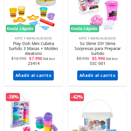
Envío rápido
Envío rápido
ARTE Y MANUALIDADES
ARTE Y MANUALIDADES
Play-Doh Mini Cubeta
So Slime DIY Slime
Surtido 3 Masas + Moldes
Sorpresas para Preparar
Aleatorio
Surtido
$
10.990
$
7.990
$
8.990
$
5.990
IVA Incl.
IVA Incl.
23414
SSC-001
Añadir al carrito
Añadir al carrito
-38%
-42%