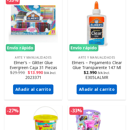
-53%
Envío rápido
Envío rápido
ARTE Y MANUALIDADES
ARTE Y MANUALIDADES
Elmer’s – Glitter Glue
Elmers – Pegamento Clear
Evergreen Caja 31 Piezas
Glue Transparente 147 Ml
$
29.990
$
13.990
$
2.990
IVA Incl.
IVA Incl.
2023371
E305LALMR
Añadir al carrito
Añadir al carrito
-27%
-33%