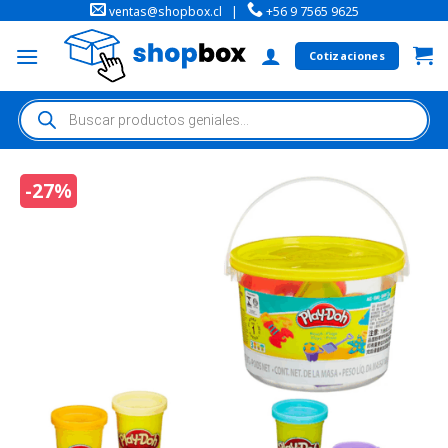
ventas@shopbox.cl
|
+56 9 7565 9625
Cotizaciones
-27%