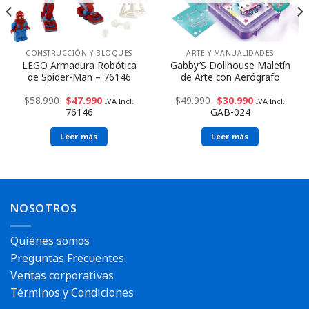
CONSTRUCCIÓN Y BLOQUES
ARTE Y MANUALIDADES
LEGO Armadura Robótica
Gabby’S Dollhouse Maletín
de Spider-Man – 76146
de Arte con Aerógrafo
$
58.990
$
47.990
$
49.990
$
30.990
IVA Incl.
IVA Incl.
76146
GAB-024
Leer más
Leer más
Envío rápido
NOSOTROS
Quiénes somos
Preguntas Frecuentes
Ventas corporativas
Términos y Condiciones