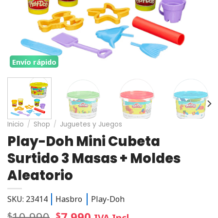
Envío rápido
Inicio
/
Shop
/
Juguetes y Juegos
Play-Doh Mini Cubeta
Surtido 3 Masas + Moldes
Aleatorio
SKU: 23414
Hasbro
Play-Doh
10.990
7.990
$
$
IVA Incl.