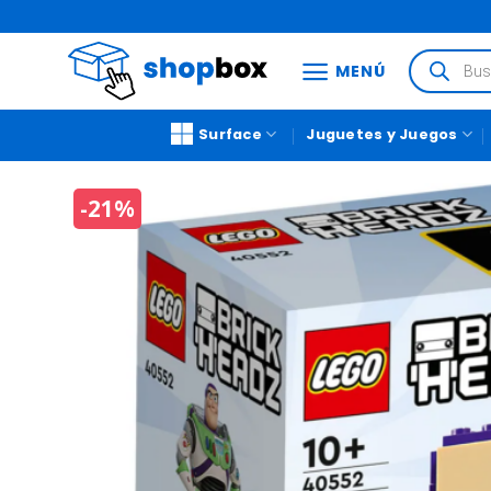
MENÚ
Surface
Juguetes y Juegos
-21%