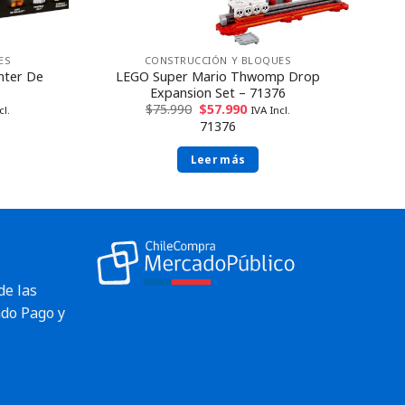
ES
CONSTRUCCIÓN Y BLOQUES
hter De
LEGO Super Mario Thwomp Drop
Expansion Set – 71376
$
75.990
$
57.990
cl.
IVA Incl.
71376
Leer más
de las
do Pago y
Envío rápido