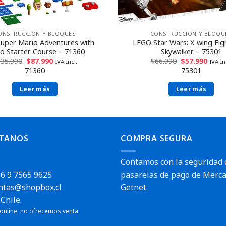
ONSTRUCCIÓN Y BLOQUES
CONSTRUCCIÓN Y BLOQU
uper Mario Adventures with
LEGO Star Wars: X-wing Fig
o Starter Course – 71360
Skywalker – 75301
135.990
$
87.990
$
66.990
$
57.990
IVA Incl.
IVA In
71360
75301
Leer más
Leer más
TANOS
COMPRA SEGURA
Contamos con la seguridad 
6 9 7565 9625
pasarelas de pago de Merca
ntas@shopbox.cl
Getnet.
Envío rápido
Chile.
 online, no ofrecemos venta
pido