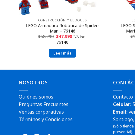
CONSTRUCCIÓN Y BLOQUES
C
LEGO Armadura Robótica de Spider-
LEGO S
87
Man – 76146
Mari
$
58.990
$
47.990
$
IVA Incl.
76146
Leer más
NOSOTROS
CONTÁC
Quiénes somos
Contacto
Preguntas Frecuentes
Celular:
5
Ventas corporativas
Email:
ve
Términos y Condiciones
Santiago, 
(Sólo tienda
Envío rá
presencial).