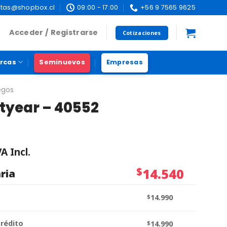
tas@shopbox.cl
09:00 - 17:00
+56 9 7565 9625
Acceder / Registrarse
Cotizaciones
rcas
Seminuevos
Empresas
egos
htyear – 40552
VA Incl.
$
14.540
ria
$
14.990
crédito
$
14.990