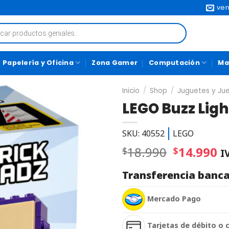
ven
Papelería y Oficina
Zona Gamer
Computación
Ma
Inicio
/
Shop
/
Juguetes y Ju
LEGO Buzz Lig
SKU: 40552
LEGO
18.990
14.990
$
$
I
Transferencia banca
Mercado Pago
Tarjetas de débito o 