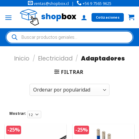
ventas@shopbox.cl
|
+56 9 7565 9625
Cotizaciones
Inicio
/
Electricidad
/
Adaptadores
FILTRAR
Mostrar:
-25%
-25%