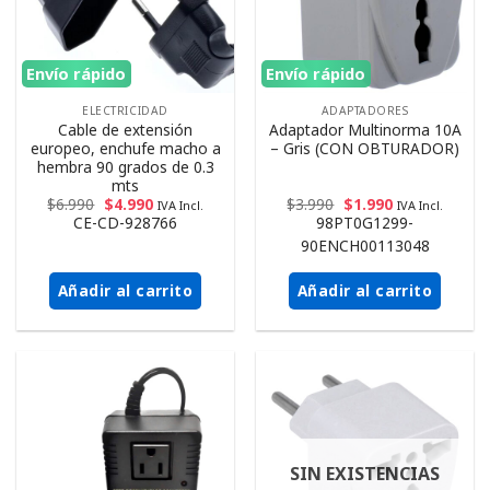
Envío rápido
Envío rápido
ELECTRICIDAD
ADAPTADORES
Cable de extensión
Adaptador Multinorma 10A
europeo, enchufe macho a
– Gris (CON OBTURADOR)
hembra 90 grados de 0.3
mts
$
6.990
$
4.990
$
3.990
$
1.990
IVA Incl.
IVA Incl.
CE-CD-928766
98PT0G1299-
90ENCH00113048
Añadir al carrito
Añadir al carrito
SIN EXISTENCIAS