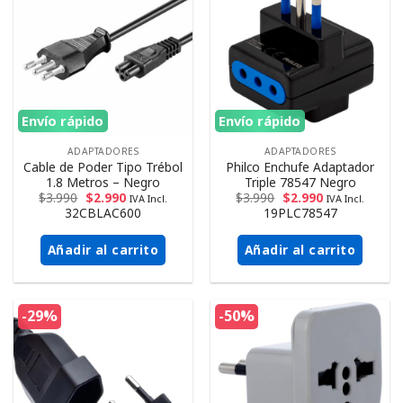
Envío rápido
Envío rápido
ADAPTADORES
ADAPTADORES
Cable de Poder Tipo Trébol
Philco Enchufe Adaptador
1.8 Metros – Negro
Triple 78547 Negro
$
3.990
$
2.990
$
3.990
$
2.990
IVA Incl.
IVA Incl.
32CBLAC600
19PLC78547
Añadir al carrito
Añadir al carrito
-29%
-50%