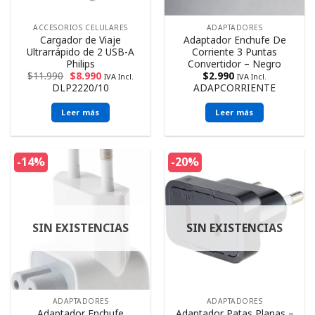
ACCESORIOS CELULARES
ADAPTADORES
Cargador de Viaje
Adaptador Enchufe De
Ultrarrápido de 2 USB-A
Corriente 3 Puntas
Philips
Convertidor – Negro
$
11.990
$
8.990
$
2.990
IVA Incl.
IVA Incl.
DLP2220/10
ADAPCORRIENTE
Leer más
Leer más
-14%
-20%
SIN EXISTENCIAS
SIN EXISTENCIAS
ADAPTADORES
ADAPTADORES
Adaptador Enchufe
Adaptador Patas Planas –