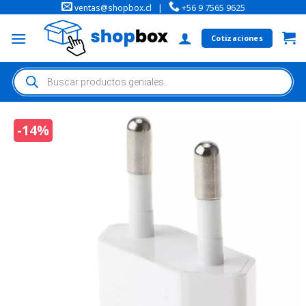
ventas@shopbox.cl
|
+56 9 7565 9625
Cotizaciones
-14%