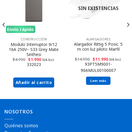
SIN EXISTENCIAS
Envío rápido
ALARGADORES
CONSTRUCCIÓN
Alargador Rittig 5 Posic. 5
Modulo Interruptor 9/12
m con luz piloto Marfil
16A 250V~ S33 Grey Mate
Sinthesi
$
14.990
$
11.990
$
4.990
$
1.990
IVA Incl.
IVA Incl.
93PT5M9001-
332023
90AMUL00100007
Leer más
Añadir al carrito
NOSOTROS
Quiénes somos