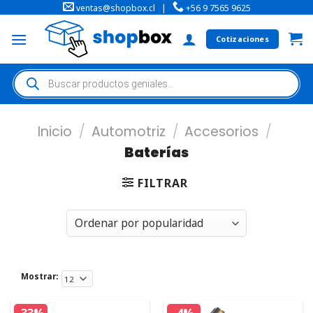
ventas@shopbox.cl
|
+56 9 7565 9625
Cotizaciones
Inicio
/
Automotriz
/
Accesorios
/
Baterías
FILTRAR
Mostrar: