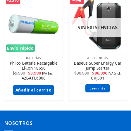
-33%
-4%
SIN EXISTENCIAS
Envío rápido
BATERÍAS
ACCESORIOS
Philco Batería Recargable
Baseus Super Energy Car
Li-Ion 18650
Jump Starter
$
5.990
$
3.990
$
90.990
$
86.990
IVA Incl.
IVA Incl.
42BATL6800
CRJS01
Leer más
Añadir al carrito
NOSOTROS