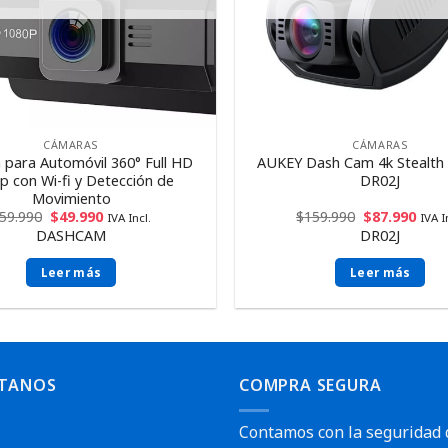
CÁMARAS
CÁMARAS
para Automóvil 360° Full HD
AUKEY Dash Cam 4k Stealth
p con Wi-fi y Detección de
DR02J
Movimiento
59.990
$
49.990
$
159.990
$
87.990
IVA Incl.
IVA I
DASHCAM
DR02J
Leer más
Leer más
TANOS
COMPRA SEGURA
Contamos con la seguridad 