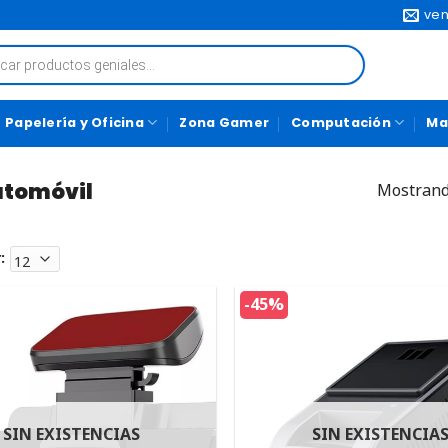
ven
Papelería y Oficina
Zona Gamer
Computación
Ma
utomóvil
Mostrand
:
-45%
SIN EXISTENCIAS
SIN EXISTENCIA