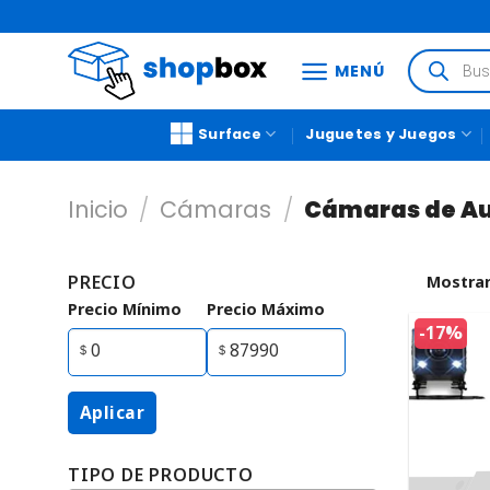
MENÚ
Surface
Juguetes y Juegos
Inicio
/
Cámaras
/
Cámaras de A
PRECIO
Mostrar
Precio Mínimo
Precio Máximo
-17%
Aplicar
TIPO DE PRODUCTO