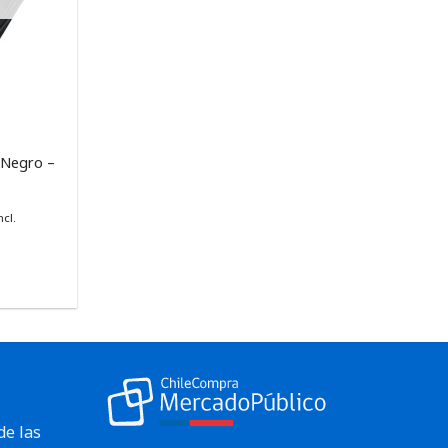
 Negro –
ncl.
de las