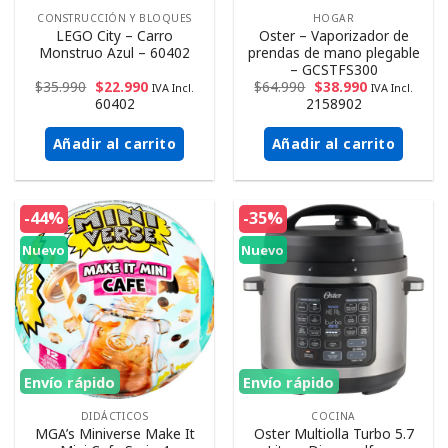
CONSTRUCCIÓN Y BLOQUES
HOGAR
LEGO City – Carro
Oster – Vaporizador de
Monstruo Azul – 60402
prendas de mano plegable
– GCSTFS300
$
35.990
$
22.990
$
64.990
$
38.990
IVA Incl.
IVA Incl.
60402
2158902
Añadir al carrito
Añadir al carrito
-44%
-35%
Nuevo
Nuevo
Envío rápido
Envío rápido
DIDÁCTICOS
COCINA
MGA’s Miniverse Make It
Oster Multiolla Turbo 5.7