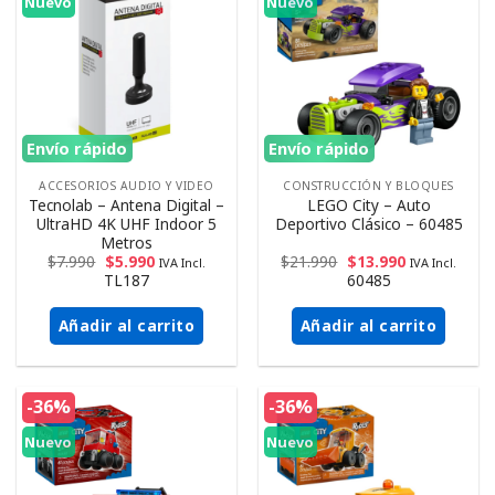
Nuevo
Nuevo
Envío rápido
Envío rápido
ACCESORIOS AUDIO Y VIDEO
CONSTRUCCIÓN Y BLOQUES
Tecnolab – Antena Digital –
LEGO City – Auto
UltraHD 4K UHF Indoor 5
Deportivo Clásico – 60485
Metros
$
7.990
$
5.990
$
21.990
$
13.990
IVA Incl.
IVA Incl.
TL187
60485
Añadir al carrito
Añadir al carrito
-36%
-36%
Nuevo
Nuevo