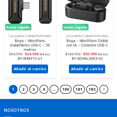
Envío rápido
Envío rápido
CELULARES Y SMARTHPHONES
CELULARES Y SMARTHPHONES
Boya – Micrófono
Boya – Micrófono Doble
Inalámbrico USB-C – 50
con IA – Conector USB-C
metros
$
63.990
$
34.990
$
166.990
$
93.990
IVA Incl.
IVA Incl.
BY-WM3T2-U1
BY-BOYALINK3-02
Añadir al carrito
Añadir al carrito
1
2
3
4
…
180
181
182
NOSOTROS