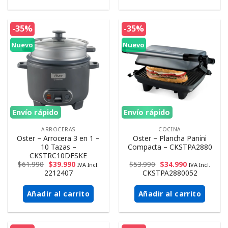
-35%
-35%
Nuevo
Nuevo
Envío rápido
Envío rápido
ARROCERAS
COCINA
Oster – Arrocera 3 en 1 –
Oster – Plancha Panini
10 Tazas –
Compacta – CKSTPA2880
CKSTRC10DFSKE
$
61.990
$
39.990
$
53.990
$
34.990
IVA Incl.
IVA Incl.
2212407
CKSTPA2880052
Añadir al carrito
Añadir al carrito