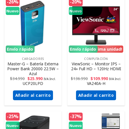
-26%
-20%
Nuevo
Nuevo
Envío rápido
Envío rápido
¡Ultima unidad!
CARGADORES
COMPUTACIÓN
Master-G – Batería Externa
ViewSonic – Monitor IPS –
Power Bank 20000 22.5W –
24» Full HD – 120Hz HDMI
Azul
$
34.990
$
25.990
$
136.990
$
109.990
IVA Incl.
IVA Incl.
UCP20LPD
VA240A-H
Añadir al carrito
Añadir al carrito
-25%
-37%
Nuevo
Nuevo