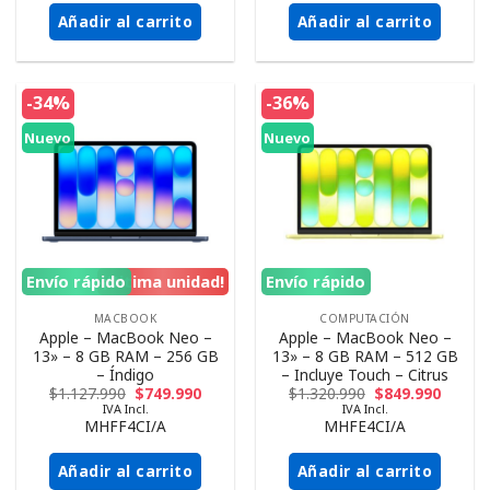
Añadir al carrito
Añadir al carrito
-34%
-36%
Nuevo
Nuevo
Envío rápido
¡Ultima unidad!
Envío rápido
MACBOOK
COMPUTACIÓN
Apple – MacBook Neo –
Apple – MacBook Neo –
13» – 8 GB RAM – 256 GB
13» – 8 GB RAM – 512 GB
– Índigo
– Incluye Touch – Citrus
$
1.127.990
$
749.990
$
1.320.990
$
849.990
IVA Incl.
IVA Incl.
MHFF4CI/A
MHFE4CI/A
Añadir al carrito
Añadir al carrito