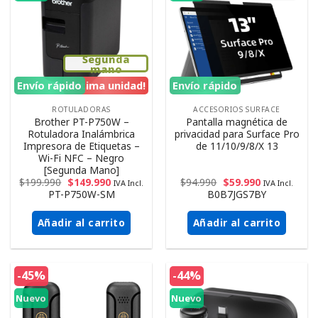
Segunda
mano
Envío rápido
¡Ultima unidad!
Envío rápido
ROTULADORAS
ACCESORIOS SURFACE
Brother PT-P750W –
Pantalla magnética de
Rotuladora Inalámbrica
privacidad para Surface Pro
Impresora de Etiquetas –
de 11/10/9/8/X 13
Wi-Fi NFC – Negro
[Segunda Mano]
$
199.990
$
149.990
$
94.990
$
59.990
IVA Incl.
IVA Incl.
PT-P750W-SM
B0B7JGS7BY
Añadir al carrito
Añadir al carrito
-45%
-44%
Nuevo
Nuevo