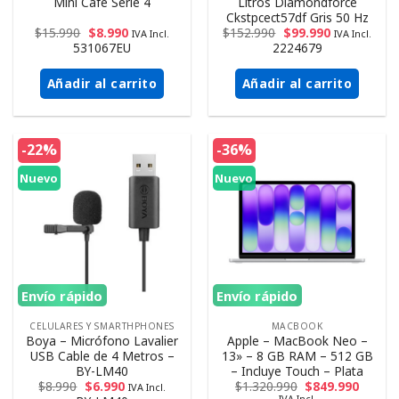
Mini Cafe Serie 4
Litros Diamondforce
Ckstpcect57df Gris 50 Hz
$
15.990
$
8.990
$
152.990
$
99.990
IVA Incl.
IVA Incl.
531067EU
2224679
Añadir al carrito
Añadir al carrito
-22%
-36%
Nuevo
Nuevo
Envío rápido
Envío rápido
CELULARES Y SMARTHPHONES
MACBOOK
Boya – Micrófono Lavalier
Apple – MacBook Neo –
USB Cable de 4 Metros –
13» – 8 GB RAM – 512 GB
BY-LM40
– Incluye Touch – Plata
$
8.990
$
6.990
$
1.320.990
$
849.990
IVA Incl.
IVA Incl.