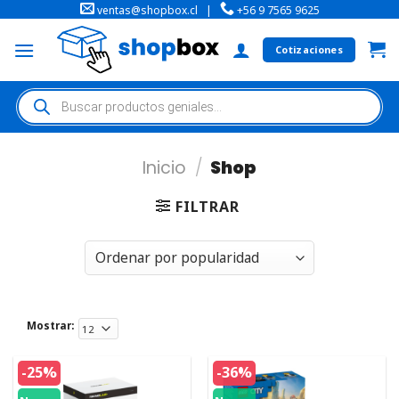
ventas@shopbox.cl
|
+56 9 7565 9625
Cotizaciones
Inicio
/
Shop
FILTRAR
Mostrar:
-25%
-36%