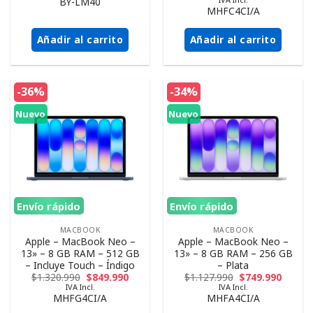
BY-LM40
MHFC4CI/A
Añadir al carrito
Añadir al carrito
-36%
-34%
Nuevo
Nuevo
Envío rápido
Envío rápido
MACBOOK
MACBOOK
Apple – MacBook Neo –
Apple – MacBook Neo –
13» – 8 GB RAM – 512 GB
13» – 8 GB RAM – 256 GB
– Incluye Touch – Índigo
– Plata
$
1.320.990
$
849.990
$
1.127.990
$
749.990
IVA Incl.
IVA Incl.
MHFG4CI/A
MHFA4CI/A