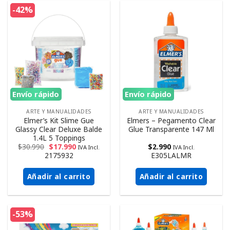
-42%
Envío rápido
Envío rápido
ARTE Y MANUALIDADES
ARTE Y MANUALIDADES
Elmer’s Kit Slime Gue
Elmers – Pegamento Clear
Glassy Clear Deluxe Balde
Glue Transparente 147 Ml
1.4L 5 Toppings
$
30.990
$
17.990
$
2.990
IVA Incl.
IVA Incl.
2175932
E305LALMR
Añadir al carrito
Añadir al carrito
-53%