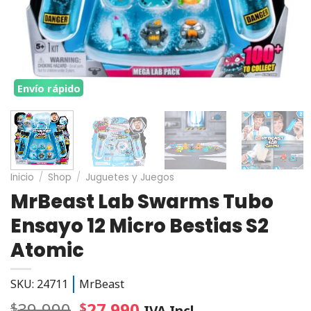
Envío rápido
Inicio
/
Shop
/
Juguetes y Juegos
MrBeast Lab Swarms Tubo
Ensayo 12 Micro Bestias S2
Atomic
SKU: 24711
MrBeast
39.990
27.990
$
$
IVA Incl.