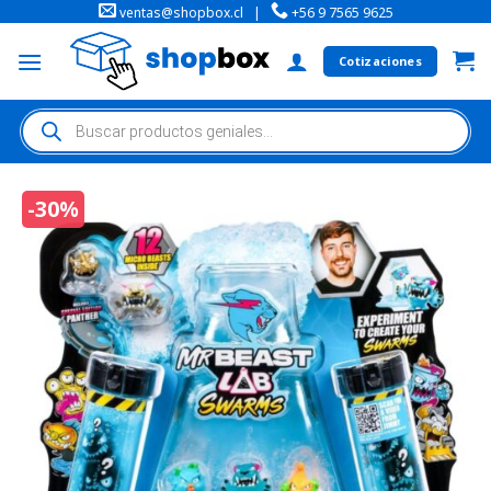
ventas@shopbox.cl
|
+56 9 7565 9625
Cotizaciones
-30%