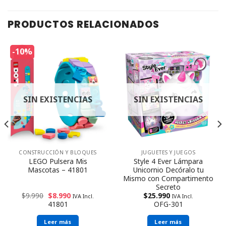
PRODUCTOS RELACIONADOS
-10%
SIN EXISTENCIAS
SIN EXISTENCIAS
CONSTRUCCIÓN Y BLOQUES
JUGUETES Y JUEGOS
LEGO Pulsera Mis
Style 4 Ever Lámpara
Mascotas – 41801
Unicornio Decóralo tu
Mismo con Compartimento
Secreto
$
9.990
$
8.990
$
25.990
IVA Incl.
IVA Incl.
41801
OFG-301
Leer más
Leer más