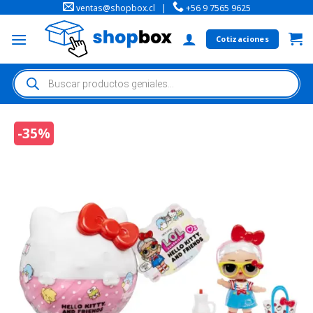
ventas@shopbox.cl
|
+56 9 7565 9625
Cotizaciones
-35%