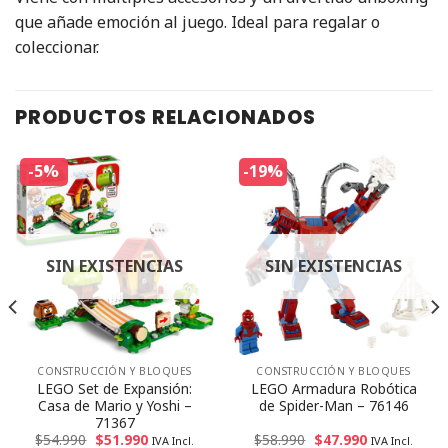
que añade emoción al juego. Ideal para regalar o
coleccionar.
PRODUCTOS RELACIONADOS
-5%
-19%
SIN EXISTENCIAS
SIN EXISTENCIAS
CONSTRUCCIÓN Y BLOQUES
CONSTRUCCIÓN Y BLOQUES
LEGO Set de Expansión:
LEGO Armadura Robótica
Casa de Mario y Yoshi –
de Spider-Man – 76146
71367
$
54.990
$
51.990
$
58.990
$
47.990
IVA Incl.
IVA Incl.