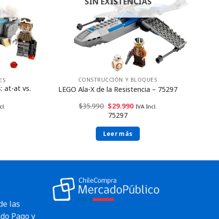
SIN EXISTENCIAS
CONSTRUCCIÓN Y BLOQUES
ES
 at-at vs.
LEGO Ala-X de la Resistencia – 75297
$
35.990
$
29.990
IVA Incl.
cl.
75297
Leer más
de las
do Pago y