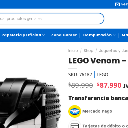
ven
Papelería y Oficina
Zona Gamer
Computación
Ma
Inicio
/
Shop
/
Juguetes y Ju
LEGO Venom – 
SKU: 76187
LEGO
89.990
87.990
$
$
I
Transferencia banca
Mercado Pago
Tarjetas de débito o 