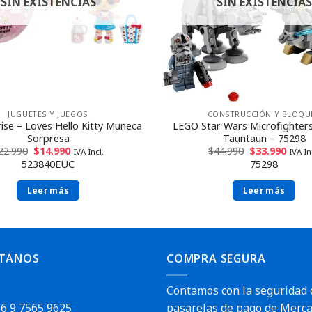
SIN EXISTENCIAS
SIN EXISTENCIAS
JUGUETES Y JUEGOS
CONSTRUCCIÓN Y BLOQU
ise – Loves Hello Kitty Muñeca
LEGO Star Wars Microfighters:
Sorpresa
Tauntaun – 75298
22.990
$
14.990
$
44.990
$
33.990
IVA Incl.
IVA In
523840EUC
75298
Leer más
Leer más
TANOS
COMPRA SEGURA
Contamos con la seguridad 
6 9 7565 9625
pasarelas de pago de Merca