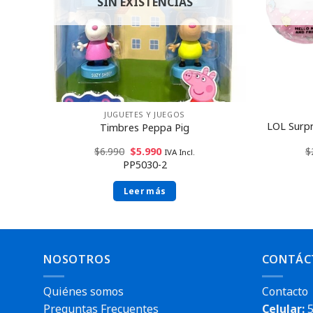
SIN EXISTENCIAS
JUGUETES Y JUEGOS
LOL Surpr
Timbres Peppa Pig
$
6.990
$
5.990
$
IVA Incl.
PP5030-2
Leer más
NOSOTROS
CONTÁC
Quiénes somos
Contacto
Preguntas Frecuentes
Celular:
5