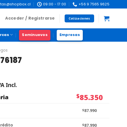
tas@shopbox.cl
09:00 - 17:00
+56 9 7565 9625
Acceder / Registrarse
Cotizaciones
rcas
Seminuevos
Empresas
egos
76187
VA Incl.
$
85.350
ria
$
87.990
crédito
$
87.990